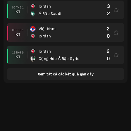
3
Jordan
09 THG 1
KT
2
Ả Rập Saudi
2
Việt Nam
06 THG 1
KT
0
Jordan
2
Jordan
12 THG 9
KT
0
Cộng Hòa Ả Rập Syrie
Xem tất cả các kết quả gần đây