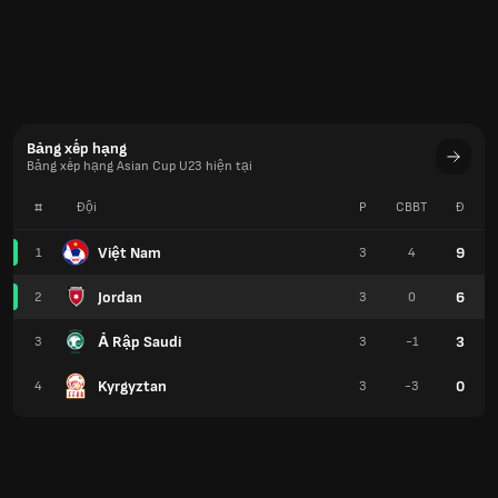
Bảng xếp hạng
Bảng xếp hạng Asian Cup U23 hiện tại
#
Đội
P
CBBT
Đ
Việt Nam
9
1
3
4
Jordan
6
2
3
0
Ả Rập Saudi
3
3
3
-1
Kyrgyztan
0
4
3
-3