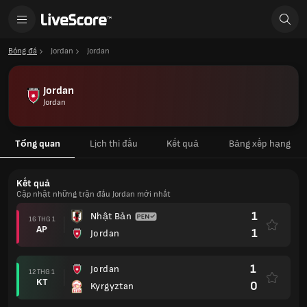
Bóng đá
Jordan
Jordan
Jordan
Jordan
Tổng quan
Lịch thi đấu
Kết quả
Bảng xếp hạng
Kết quả
Cập nhật những trận đấu Jordan mới nhất
1
Nhật Bản
16 THG 1
AP
1
Jordan
1
Jordan
12 THG 1
KT
0
Kyrgyztan