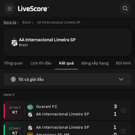
Bóng đá
Brazil
AA Internacional Limeira SP
AA Internacional Limeira SP
Brazil
Tổng quan
Lịch thi đấu
Kết quả
Bảng xếp hạng
Đội hình
Tất cả giải đấu
Serie C
3
Guarani FC
27 THG 7
KT
1
AA Internacional Limeira SP
1
AA Internacional Limeira SP
12 THG 7
KT
0
Amazonas FC AM