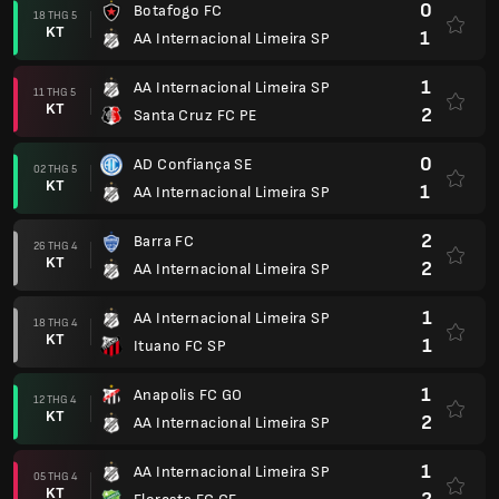
0
Botafogo FC
18 THG 5
KT
1
AA Internacional Limeira SP
1
AA Internacional Limeira SP
11 THG 5
KT
2
Santa Cruz FC PE
0
AD Confiança SE
02 THG 5
KT
1
AA Internacional Limeira SP
2
Barra FC
26 THG 4
KT
2
AA Internacional Limeira SP
1
AA Internacional Limeira SP
18 THG 4
KT
1
Ituano FC SP
1
Anapolis FC GO
12 THG 4
KT
2
AA Internacional Limeira SP
1
AA Internacional Limeira SP
05 THG 4
KT