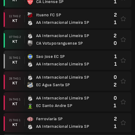
1
CA Linense SP
2
Ituano FC SP
11 THG 2
KT
1
AA Internacional Limeira SP
2
AA Internacional Limeira SP
07 THG 2
KT
0
CA Votuporanguense SP
1
Sao Jose EC SP
31 THG 1
KT
1
AA Internacional Limeira SP
0
AA Internacional Limeira SP
28 THG 1
KT
2
EC Agua Santa SP
0
AA Internacional Limeira SP
24 THG 1
KT
1
EC Santo Andre SP
2
Ferroviaria SP
21 THG 1
KT
1
AA Internacional Limeira SP