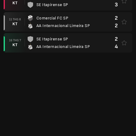
KT
3
SE Itapirense SP
2
Comercial FC SP
11 THG 8
KT
2
AA Internacional Limeira SP
2
SE Itapirense SP
16 THG 7
KT
4
AA Internacional Limeira SP