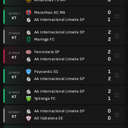
0
Maranhao AC MA
04 THG 7
KT
1
AA Internacional Limeira SP
2
AA Internacional Limeira SP
27 THG 6
KT
2
Maringa FC
2
Ferroviaria SP
21 THG 6
KT
0
AA Internacional Limeira SP
1
Paysandu SC
14 THG 6
KT
2
AA Internacional Limeira SP
2
AA Internacional Limeira SP
31 THG 5
KT
1
Ypiranga FC
0
AA Internacional Limeira SP
24 THG 5
KT
0
AO Itabaiana SE