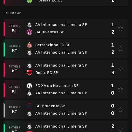
2
Floresta EC CE
Paulista A2
1
AA Internacional Limeira SP
07 THG 3
KT
2
CA Juventus SP
1
Sertaozinho FC SP
28 THG 2
KT
2
AA Internacional Limeira SP
1
AA Internacional Limeira SP
25 THG 2
KT
3
Oeste FC SP
1
EC XV de Novembro SP
22 THG 2
KT
0
AA Internacional Limeira SP
0
GD Prudente SP
18 THG 2
KT
0
AA Internacional Limeira SP
2
AA Internacional Limeira SP
14 THG 2
KT