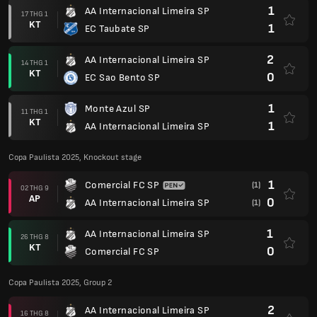
1
AA Internacional Limeira SP
17 THG 1
KT
1
EC Taubate SP
2
AA Internacional Limeira SP
14 THG 1
KT
0
EC Sao Bento SP
1
Monte Azul SP
11 THG 1
KT
1
AA Internacional Limeira SP
Copa Paulista 2025, Knockout stage
1
Comercial FC SP
(1)
02 THG 9
AP
0
AA Internacional Limeira SP
(1)
1
AA Internacional Limeira SP
26 THG 8
KT
0
Comercial FC SP
Copa Paulista 2025, Group 2
2
AA Internacional Limeira SP
16 THG 8