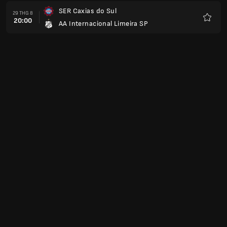
SER Caxias do Sul
29 THG 8
20:00
AA Internacional Limeira SP
Yêu
thích