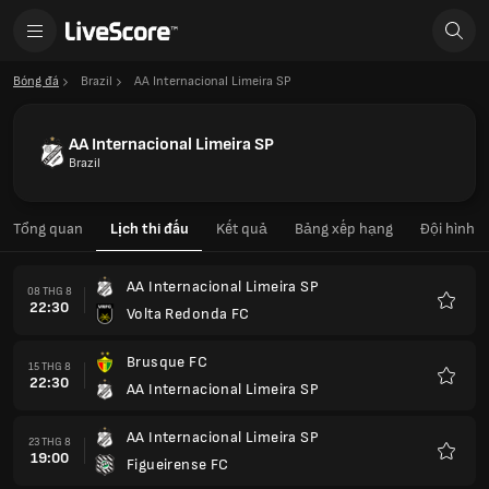
Bóng đá
Brazil
AA Internacional Limeira SP
AA Internacional Limeira SP
Brazil
Tổng quan
Lịch thi đấu
Kết quả
Bảng xếp hạng
Đội hình
AA Internacional Limeira SP
08 THG 8
22:30
Volta Redonda FC
Yêu
thích
Brusque FC
15 THG 8
22:30
AA Internacional Limeira SP
Yêu
thích
AA Internacional Limeira SP
23 THG 8
19:00
Figueirense FC
Yêu
thích