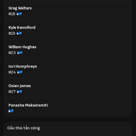
Greg Walters
#18
Kyle Kenniford
#19
William Hughes
#23
Iori Humphreys
#24
Osian James
#27
Panashe Makwiramiti
Cầu thủ tấn công