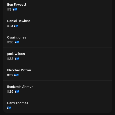
Ben Fawcett
#9
Daniel Hawkins
#10
Owain Jones
#20
Jack Wilson
#22
Fletcher Picton
#27
Benjamin Ahmun
#28
Harri Thomas