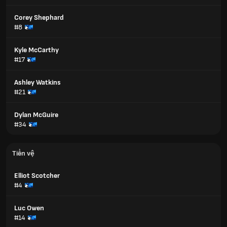
Corey Shephard
#8
Kyle McCarthy
#17
Ashley Watkins
#21
Dylan McGuire
#34
Tiền vệ
Elliot Scotcher
#4
Luc Owen
#14