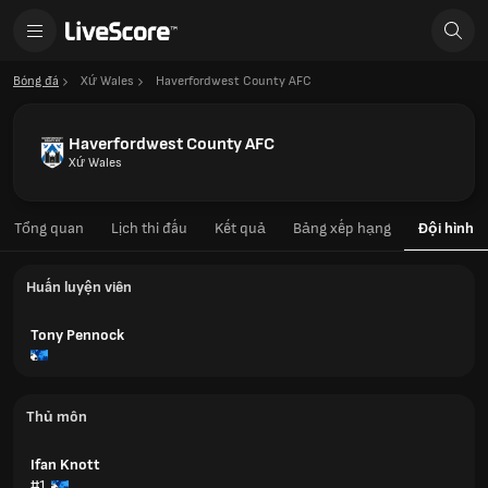
Bóng đá
Xứ Wales
Haverfordwest County AFC
Haverfordwest County AFC
Xứ Wales
Tổng quan
Lịch thi đấu
Kết quả
Bảng xếp hạng
Đội hình
Huấn luyện viên
Tony Pennock
Thủ môn
Ifan Knott
#1