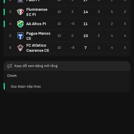
Fluminense
14
3
10
3
3
5
2
EC PI
AA Altos PI
11
4
10
-6
3
2
5
Pague Menos
10
5
10
0
2
4
4
CE
FC Atletico
7
6
10
-8
1
4
5
Cearense CE
Xoay để xem bảng mở rộng
Chính
Giai đoạn tiếp theo