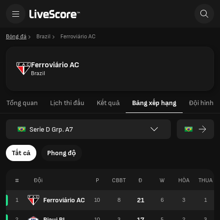
Bóng đá
Brazil
Ferroviário AC
Ferroviário AC
Brazil
Tổng quan
Lịch thi đấu
Kết quả
Bảng xếp hạng
Đội hình
Serie D Grp. A7
Tất cả
Phong độ
#
Đội
P
CBBT
Đ
W
HÒA
THUA
Ferroviário AC
21
1
10
8
6
3
1
Piaui PI
17
2
10
3
5
2
3