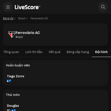
Bóng đá
Brazil
Ferroviário AC
Ferroviário AC
Brazil
Tổng quan
Lịch thi đấu
Kết quả
Bảng xếp hạng
Đội hình
Huấn luyện viên
Tiago Zorro
Thủ môn
Douglas
#1