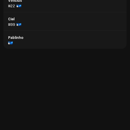
Vinicius
#22
Ciel
#99
Pablinho