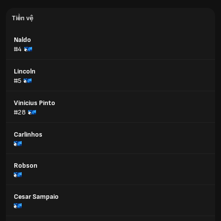
Tiền vệ
Naldo
#4
Lincoln
#5
Vinicius Pinto
#28
Carlinhos
Robson
Cesar Sampaio