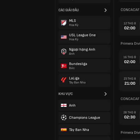
CONCACAF C
CÁC GIẢI ĐẤU
MLS
12 THG 8
Hoa Kỳ
02:00
USL League One
Hoa Kỳ
Primera Div
Ngoại hạng Anh
Anh
16 THG 8
02:00
Bundesliga
Đức
LaLiga
23 THG 8
21:00
Tây Ban Nha
KHU VỰC
CONCACAF C
Anh
28 THG 8
02:30
Champions League
Tây Ban Nha
Primera Div