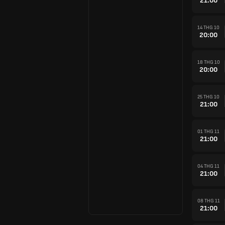
21:00
14 THG 10
20:00
18 THG 10
20:00
25 THG 10
21:00
01 THG 11
21:00
04 THG 11
21:00
08 THG 11
21:00