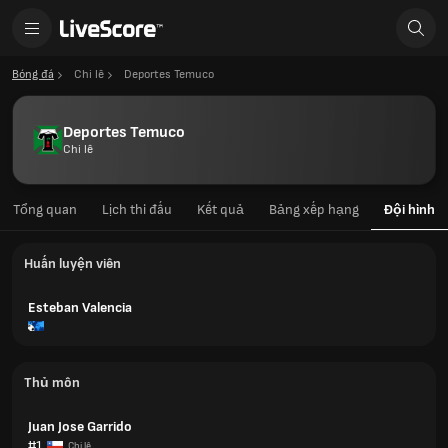
Bóng đá
Chi lê
Deportes Temuco
Deportes Temuco
Chi lê
Tổng quan
Lịch thi đấu
Kết quả
Bảng xếp hạng
Đội hình
Huấn luyện viên
Esteban Valencia
Thủ môn
Juan Jose Garrido
#1
Chi lê