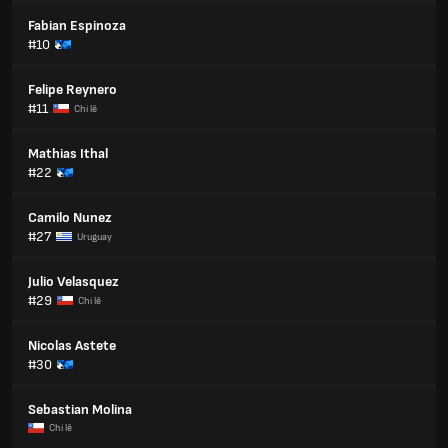
Fabian Espinoza
#10
Felipe Reynero
#11
Chi lê
Mathias Ithal
#22
Camilo Nunez
#27
Uruguay
Julio Velasquez
#29
Chi lê
Nicolas Astete
#30
Sebastian Molina
Chi lê