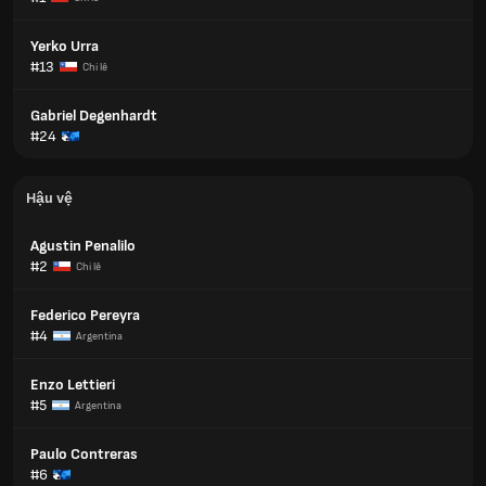
Yerko Urra
#13
Chi lê
Gabriel Degenhardt
#24
Hậu vệ
Agustin Penalilo
#2
Chi lê
Federico Pereyra
#4
Argentina
Enzo Lettieri
#5
Argentina
Paulo Contreras
#6