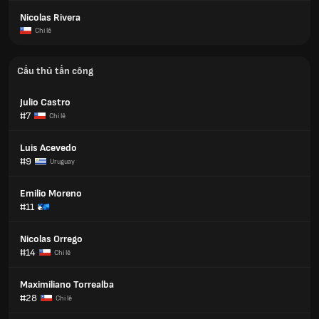
Nicolas Rivera
Chi lê
Cầu thủ tấn công
Julio Castro
#7
Chi lê
Luis Acevedo
#9
Uruguay
Emilio Moreno
#11
Nicolas Orrego
#14
Chi lê
Maximiliano Torrealba
#28
Chi lê