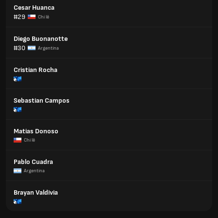
Cesar Huanca
#29
Chi lê
Diego Buonanotte
#30
Argentina
Cristian Rocha
Sebastian Campos
Matias Donoso
Chi lê
Pablo Cuadra
Argentina
Brayan Valdivia