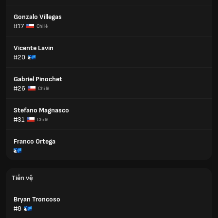
Gonzalo Villegas
#17
Chi lê
Vicente Lavin
#20
Gabriel Pinochet
#26
Chi lê
Stefano Magnasco
#31
Chi lê
Franco Ortega
Tiền vệ
Bryan Troncoso
#8