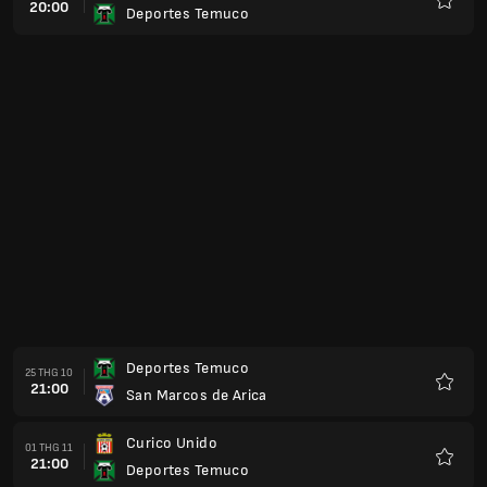
20:00
Deportes Temuco
Yêu
thích
Deportes Temuco
25 THG 10
21:00
San Marcos de Arica
Yêu
thích
Curico Unido
01 THG 11
21:00
Deportes Temuco
Yêu