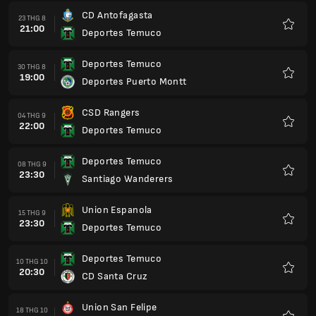
CD Antofagasta
23 THG 8
21:00
Deportes Temuco
Yêu
thích
Deportes Temuco
30 THG 8
19:00
Deportes Puerto Montt
Yêu
thích
CSD Rangers
04 THG 9
22:00
Deportes Temuco
Yêu
thích
Deportes Temuco
08 THG 9
23:30
Santiago Wanderers
Yêu
thích
Union Espanola
15 THG 9
23:30
Deportes Temuco
Yêu
thích
Deportes Temuco
10 THG 10
20:30
CD Santa Cruz
Yêu
thích
Union San Felipe
18 THG 10