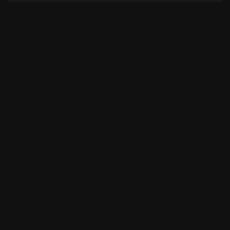
thích