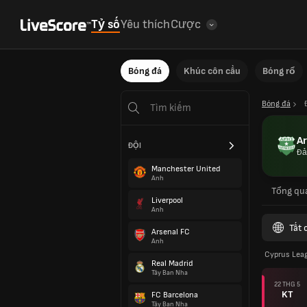
Tỷ số
Yêu thích
Cược
Bóng đá
Khúc côn cầu
Bóng rổ
Bóng đá
Ar
ĐỘI
Đả
Manchester United
Anh
Tổng qu
Liverpool
Anh
Tất 
Arsenal FC
Anh
Cyprus Lea
Real Madrid
Tây Ban Nha
22 THG 5
KT
FC Barcelona
Tây Ban Nha