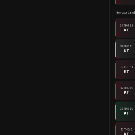
Europa Lea
14 THG 12
KT
30 THG 11
KT
09 THG 11
KT
26 THG 10
KT
05 THG 10
KT
21 THG 9
KT