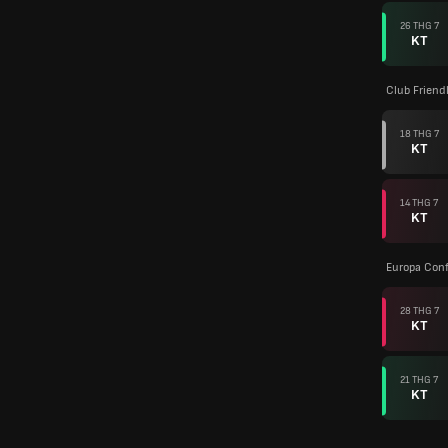
26 THG 7
KT
Club Friend
18 THG 7
KT
14 THG 7
KT
Europa Con
28 THG 7
KT
21 THG 7
KT