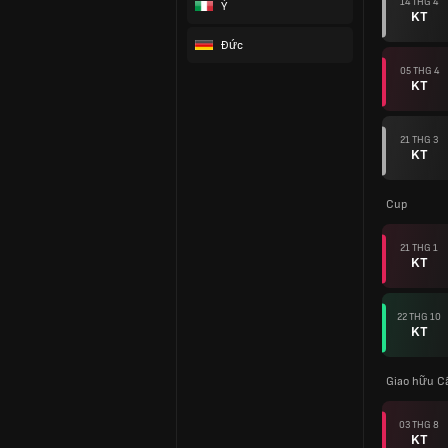
14 THG 4
Ý
KT
Đức
05 THG 4
KT
21 THG 3
KT
Cup
21 THG 1
KT
22 THG 10
KT
Giao hữu Câ
03 THG 8
KT