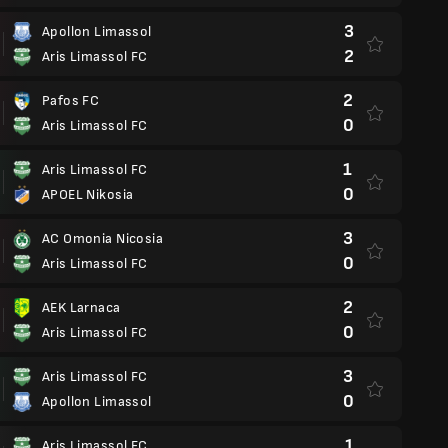
3
Apollon Limassol
2
Aris Limassol FC
2
Pafos FC
0
Aris Limassol FC
1
Aris Limassol FC
0
APOEL Nikosia
3
AC Omonia Nicosia
0
Aris Limassol FC
2
AEK Larnaca
0
Aris Limassol FC
3
Aris Limassol FC
0
Apollon Limassol
1
Aris Limassol FC