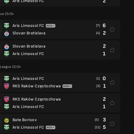
2
Aris Limassol FC
gue 23/24
6
Aris Limassol FC
(7)
2
Slovan Bratislava
(4)
2
Slovan Bratislava
1
Aris Limassol FC
League 23/24
0
Aris Limassol FC
(1)
1
RKS Raków Częstochowa
(3)
2
RKS Raków Częstochowa
1
Aris Limassol FC
3
Bate Borisov
(5)
5
Aris Limassol FC
(11)