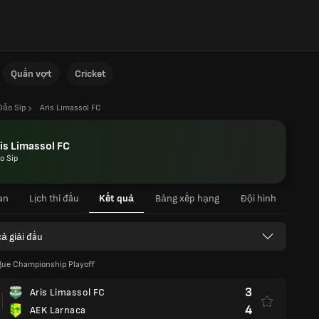
Quần vợt
Cricket
Đảo Síp
Aris Limassol FC
is Limassol FC
o Síp
an
Lịch thi đấu
Kết quả
Bảng xếp hạng
Đội hình
cả giải đấu
gue Championship Playoff
3
Aris Limassol FC
4
AEK Larnaca