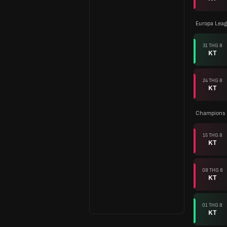
Europa Lea
31 THG 8
KT
24 THG 8
KT
Champions 
15 THG 8
KT
08 THG 8
KT
01 THG 8
KT