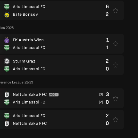
6
Aris Limassol FC
2
Bate Borisov
lies 2023
1
FK Austria Wien
1
Aris Limassol FC
2
Sturm Graz
0
Aris Limassol FC
ference League 22/23
3
Neftchi Baku PFC
(3)
0
Aris Limassol FC
(2)
2
Aris Limassol FC
0
Neftchi Baku PFC