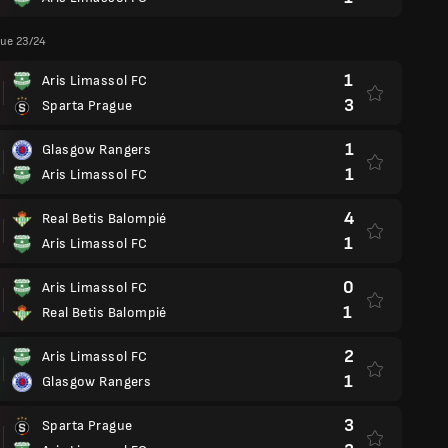
gue 23/24
1
Aris Limassol FC
3
Sparta Prague
1
Glasgow Rangers
1
Aris Limassol FC
4
Real Betis Balompié
1
Aris Limassol FC
0
Aris Limassol FC
1
Real Betis Balompié
2
Aris Limassol FC
1
Glasgow Rangers
3
Sparta Prague