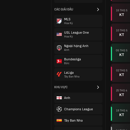
CÁC GIẢI ĐẤU
16 THG 5
KT
MLS
Hoa Kỳ
10 THG 5
USL League One
KT
Hoa Kỳ
Ngoại hạng Anh
Anh
06 THG 5
KT
Bundesliga
Đức
02 THG 5
LaLiga
KT
Tây Ban Nha
KHU VỰC
25 THG 4
KT
Anh
Champions League
18 THG 4
KT
Tây Ban Nha