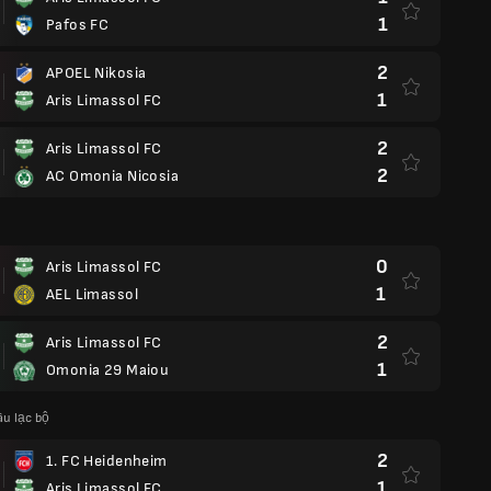
1
Pafos FC
2
APOEL Nikosia
1
Aris Limassol FC
2
Aris Limassol FC
2
AC Omonia Nicosia
0
Aris Limassol FC
1
AEL Limassol
2
Aris Limassol FC
1
Omonia 29 Maiou
u lạc bộ
2
1. FC Heidenheim
1
Aris Limassol FC