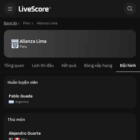
Bóng đá
Peru
Alianza Lima
Alianza Lima
Peru
Tổng quan
Lịch thi đấu
Kết quả
Bảng xếp hạng
Đội hình
Huấn luyện viên
Pablo Guede
Argentina
Thủ môn
Alejandro Duarte
#1
Peru