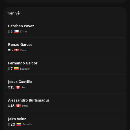
Tiền vệ
Esteban Pavez
#5
Chi lê
Renzo Garces
#6
Peru
Fernando Gaibor
#7
Ecuador
Jesus Castillo
#15
Peru
Alessandro Burlamaqui
#18
Peru
Jairo Velez
#20
Ecuador