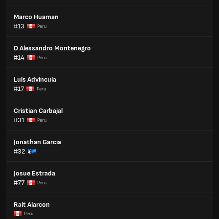
Marco Huaman
#13
Peru
D Alessandro Montenegro
#14
Peru
Luis Advíncula
#17
Peru
Cristian Carbajal
#31
Peru
Jonathan Garcia
#32
Josue Estrada
#77
Peru
Rait Alarcon
Peru