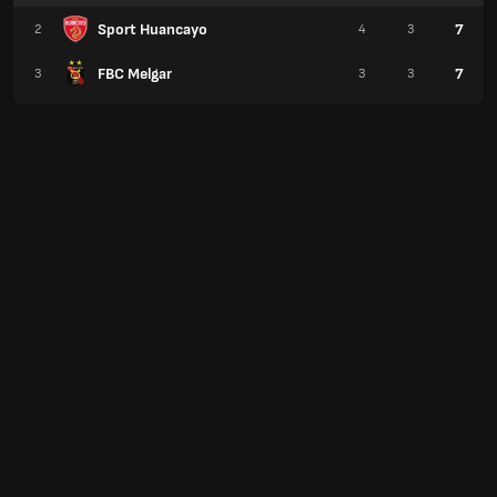
Sport Huancayo
7
2
4
3
FBC Melgar
7
3
3
3