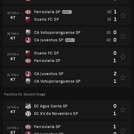
1
Ferroviaria SP
(2)
30 THG 4
KT
1
Ituano FC SP
(1)
0
CA Votuporanguense SP
(1)
28 THG 4
KT
0
CA Juventus SP
(2)
0
Ituano FC SP
23 THG 4
KT
1
Ferroviaria SP
2
CA Juventus SP
21 THG 4
KT
1
CA Votuporanguense SP
Paulista A2: Second Stage
0
EC Agua Santa SP
15 THG 4
KT
1
EC XV de Novembro SP
1
Ferroviaria SP
15 THG 4
KT