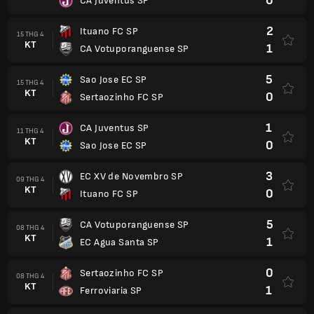
0
CA Juventus SP
2
Ituano FC SP
15 THG 4
KT
1
CA Votuporanguense SP
5
Sao Jose EC SP
15 THG 4
KT
0
Sertaozinho FC SP
1
CA Juventus SP
11 THG 4
KT
0
Sao Jose EC SP
3
EC XV de Novembro SP
09 THG 4
KT
0
Ituano FC SP
5
CA Votuporanguense SP
08 THG 4
KT
1
EC Agua Santa SP
0
Sertaozinho FC SP
08 THG 4
KT
1
Ferroviaria SP