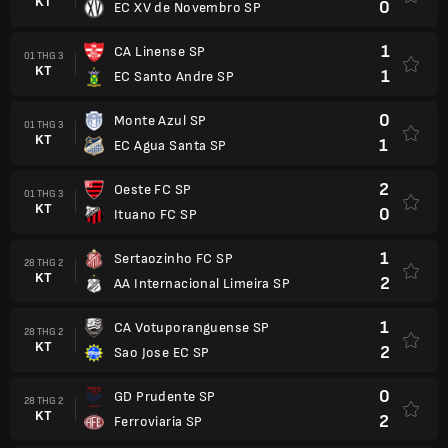
KT
0
EC XV de Novembro SP
1
CA Linense SP
01 THG 3
KT
1
EC Santo Andre SP
0
Monte Azul SP
01 THG 3
KT
1
EC Agua Santa SP
2
Oeste FC SP
01 THG 3
KT
0
Ituano FC SP
1
Sertaozinho FC SP
28 THG 2
KT
2
AA Internacional Limeira SP
1
CA Votuporanguense SP
28 THG 2
KT
2
Sao Jose EC SP
0
GD Prudente SP
28 THG 2
KT
2
Ferroviaria SP