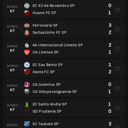
0
EC XV de Novembro SP
14 THG 2
KT
1
Ituano FC SP
3
Ferroviaria SP
14 THG 2
KT
2
Sertaozinho FC SP
2
AA Internacional Limeira SP
14 THG 2
KT
1
CA Linense SP
1
EC Sao Bento SP
14 THG 2
KT
2
Oeste FC SP
0
CA Juventus SP
14 THG 2
KT
1
CA Votuporanguense SP
1
EC Santo Andre SP
14 THG 2
KT
0
GD Prudente SP
3
EC Taubate SP
14 THG 2