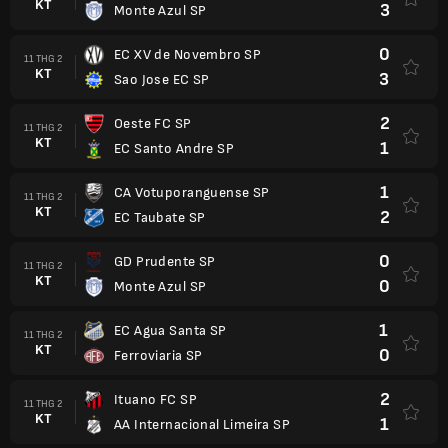
KT
3
Monte Azul SP
0
EC XV de Novembro SP
11 THG 2
KT
3
Sao Jose EC SP
2
Oeste FC SP
11 THG 2
KT
1
EC Santo Andre SP
1
CA Votuporanguense SP
11 THG 2
KT
2
EC Taubate SP
0
GD Prudente SP
11 THG 2
KT
0
Monte Azul SP
1
EC Agua Santa SP
11 THG 2
KT
0
Ferroviaria SP
2
Ituano FC SP
11 THG 2
KT
1
AA Internacional Limeira SP