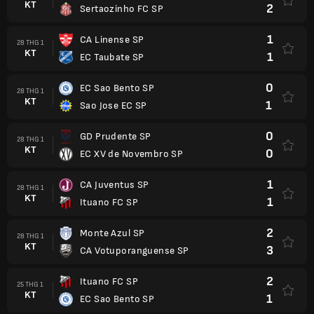
KT
2
Sertaozinho FC SP
1
CA Linense SP
28 THG 1
KT
1
EC Taubate SP
0
EC Sao Bento SP
28 THG 1
KT
1
Sao Jose EC SP
0
GD Prudente SP
28 THG 1
KT
0
EC XV de Novembro SP
1
CA Juventus SP
28 THG 1
KT
1
Ituano FC SP
2
Monte Azul SP
28 THG 1
KT
3
CA Votuporanguense SP
2
Ituano FC SP
25 THG 1
KT
1
EC Sao Bento SP