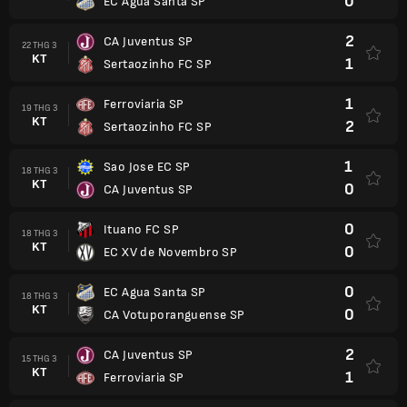
0
EC Agua Santa SP
2
CA Juventus SP
22 THG 3
KT
1
Sertaozinho FC SP
1
Ferroviaria SP
19 THG 3
KT
2
Sertaozinho FC SP
1
Sao Jose EC SP
18 THG 3
KT
0
CA Juventus SP
0
Ituano FC SP
18 THG 3
KT
0
EC XV de Novembro SP
0
EC Agua Santa SP
18 THG 3
KT
0
CA Votuporanguense SP
2
CA Juventus SP
15 THG 3
KT
1
Ferroviaria SP