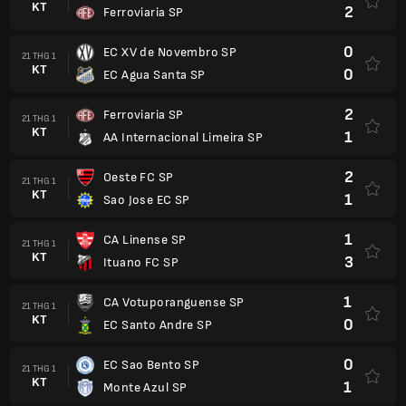
KT
2
Ferroviaria SP
0
EC XV de Novembro SP
21 THG 1
KT
0
EC Agua Santa SP
2
Ferroviaria SP
21 THG 1
KT
1
AA Internacional Limeira SP
2
Oeste FC SP
21 THG 1
KT
1
Sao Jose EC SP
1
CA Linense SP
21 THG 1
KT
3
Ituano FC SP
1
CA Votuporanguense SP
21 THG 1
KT
0
EC Santo Andre SP
0
EC Sao Bento SP
21 THG 1
KT
1
Monte Azul SP