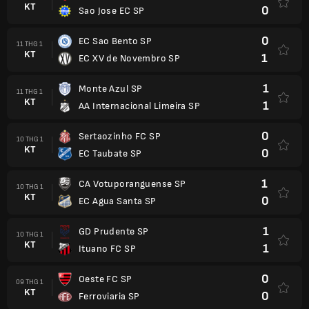
KT
0
Sao Jose EC SP
0
EC Sao Bento SP
11 THG 1
KT
1
EC XV de Novembro SP
1
Monte Azul SP
11 THG 1
KT
1
AA Internacional Limeira SP
0
Sertaozinho FC SP
10 THG 1
KT
0
EC Taubate SP
1
CA Votuporanguense SP
10 THG 1
KT
0
EC Agua Santa SP
1
GD Prudente SP
10 THG 1
KT
1
Ituano FC SP
0
Oeste FC SP
09 THG 1
KT
0
Ferroviaria SP