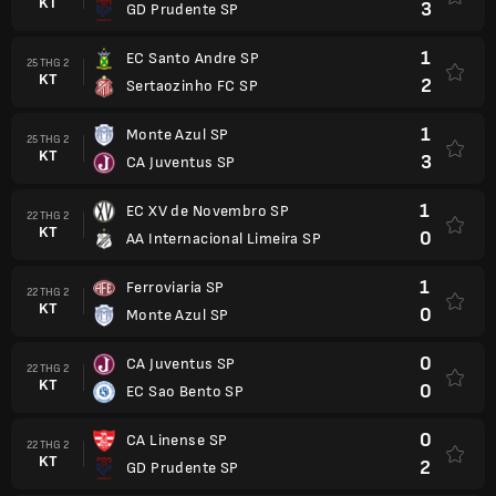
KT
3
GD Prudente SP
1
EC Santo Andre SP
25 THG 2
KT
2
Sertaozinho FC SP
1
Monte Azul SP
25 THG 2
KT
3
CA Juventus SP
1
EC XV de Novembro SP
22 THG 2
KT
0
AA Internacional Limeira SP
1
Ferroviaria SP
22 THG 2
KT
0
Monte Azul SP
0
CA Juventus SP
22 THG 2
KT
0
EC Sao Bento SP
0
CA Linense SP
22 THG 2
KT
2
GD Prudente SP