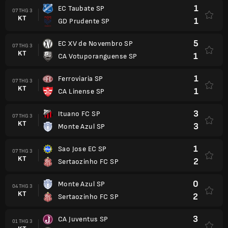
1
EC Taubate SP
07 THG 3
KT
1
GD Prudente SP
5
EC XV de Novembro SP
07 THG 3
KT
1
CA Votuporanguense SP
1
Ferroviaria SP
07 THG 3
KT
1
CA Linense SP
3
Ituano FC SP
07 THG 3
KT
3
Monte Azul SP
1
Sao Jose EC SP
07 THG 3
KT
2
Sertaozinho FC SP
0
Monte Azul SP
04 THG 3
KT
2
Sertaozinho FC SP
3
CA Juventus SP
01 THG 3