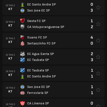
0
EC Santo Andre SP
22 THG 2
KT
3
Sao Jose EC SP
1
Oeste FC SP
22 THG 2
KT
2
CA Votuporanguense SP
4
Ituano FC SP
21 THG 2
KT
0
Sertaozinho FC SP
2
EC Agua Santa SP
21 THG 2
KT
3
EC Taubate SP
1
EC Taubate SP
18 THG 2
KT
1
EC Santo Andre SP
1
Sao Jose EC SP
18 THG 2
KT
1
Ferroviaria SP
0
CA Linense SP
18 THG 2