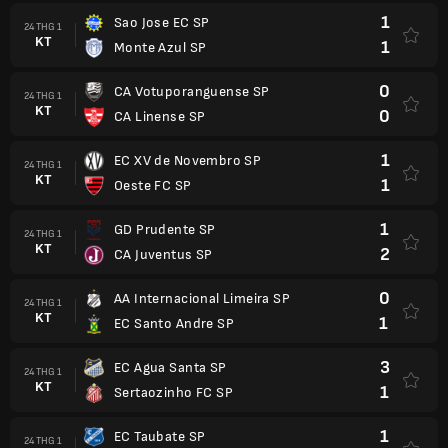
1
Sao Jose EC SP
24 THG 1
KT
1
Monte Azul SP
0
CA Votuporanguense SP
24 THG 1
KT
0
CA Linense SP
1
EC XV de Novembro SP
24 THG 1
KT
1
Oeste FC SP
1
GD Prudente SP
24 THG 1
KT
2
CA Juventus SP
0
AA Internacional Limeira SP
24 THG 1
KT
1
EC Santo Andre SP
3
EC Agua Santa SP
24 THG 1
KT
1
Sertaozinho FC SP
1
EC Taubate SP
24 THG 1