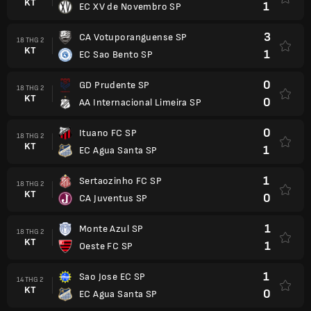
KT
1
EC XV de Novembro SP
3
CA Votuporanguense SP
18 THG 2
KT
1
EC Sao Bento SP
0
GD Prudente SP
18 THG 2
KT
0
AA Internacional Limeira SP
0
Ituano FC SP
18 THG 2
KT
1
EC Agua Santa SP
1
Sertaozinho FC SP
18 THG 2
KT
0
CA Juventus SP
1
Monte Azul SP
18 THG 2
KT
1
Oeste FC SP
1
Sao Jose EC SP
14 THG 2
KT
0
EC Agua Santa SP