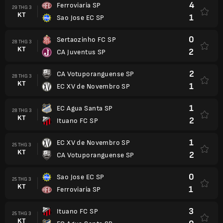
4
Ferroviaria SP
29 THG 3
KT
1
Sao Jose EC SP
0
Sertaozinho FC SP
28 THG 3
KT
2
CA Juventus SP
2
CA Votuporanguense SP
28 THG 3
KT
1
EC XV de Novembro SP
1
EC Agua Santa SP
28 THG 3
KT
2
Ituano FC SP
1
EC XV de Novembro SP
25 THG 3
KT
2
CA Votuporanguense SP
0
Sao Jose EC SP
25 THG 3
KT
1
Ferroviaria SP
3
Ituano FC SP
25 THG 3
KT