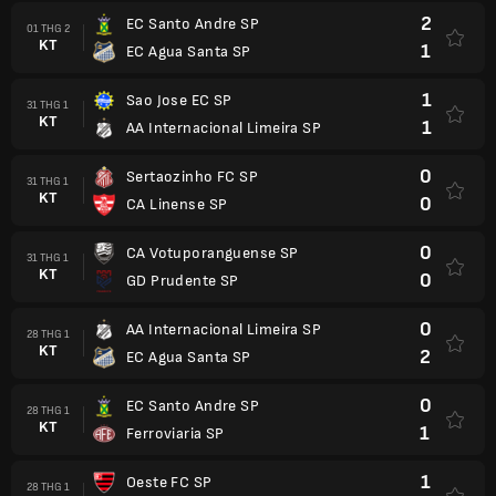
2
EC Santo Andre SP
01 THG 2
KT
1
EC Agua Santa SP
1
Sao Jose EC SP
31 THG 1
KT
1
AA Internacional Limeira SP
0
Sertaozinho FC SP
31 THG 1
KT
0
CA Linense SP
0
CA Votuporanguense SP
31 THG 1
KT
0
GD Prudente SP
0
AA Internacional Limeira SP
28 THG 1
KT
2
EC Agua Santa SP
0
EC Santo Andre SP
28 THG 1
KT
1
Ferroviaria SP
1
Oeste FC SP
28 THG 1