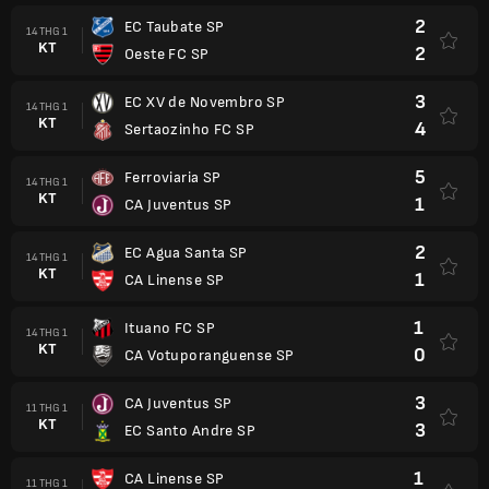
2
EC Taubate SP
14 THG 1
KT
2
Oeste FC SP
3
EC XV de Novembro SP
14 THG 1
KT
4
Sertaozinho FC SP
5
Ferroviaria SP
14 THG 1
KT
1
CA Juventus SP
2
EC Agua Santa SP
14 THG 1
KT
1
CA Linense SP
1
Ituano FC SP
14 THG 1
KT
0
CA Votuporanguense SP
3
CA Juventus SP
11 THG 1
KT
3
EC Santo Andre SP
1
CA Linense SP
11 THG 1