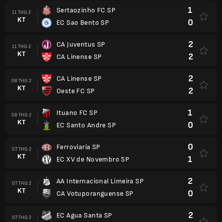
1
Sertaozinho FC SP
11 THG 2
KT
0
EC Sao Bento SP
2
CA Juventus SP
11 THG 2
KT
2
CA Linense SP
2
CA Linense SP
08 THG 2
KT
2
Oeste FC SP
1
Ituano FC SP
08 THG 2
KT
0
EC Santo Andre SP
0
Ferroviaria SP
07 THG 2
KT
1
EC XV de Novembro SP
2
AA Internacional Limeira SP
07 THG 2
KT
0
CA Votuporanguense SP
2
EC Agua Santa SP
07 THG 2