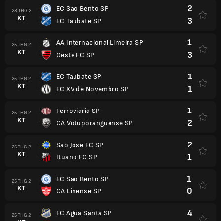
2
EC Sao Bento SP
28 THG 2
KT
3
EC Taubate SP
1
AA Internacional Limeira SP
25 THG 2
KT
3
Oeste FC SP
1
EC Taubate SP
25 THG 2
KT
1
EC XV de Novembro SP
1
Ferroviaria SP
25 THG 2
KT
2
CA Votuporanguense SP
2
Sao Jose EC SP
25 THG 2
KT
1
Ituano FC SP
1
EC Sao Bento SP
25 THG 2
KT
0
CA Linense SP
4
EC Agua Santa SP
25 THG 2