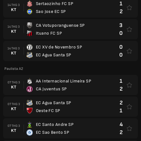
1
Sertaozinho FC SP
14 THG 3
KT
2
Sao Jose EC SP
3
CA Votuporanguense SP
14 THG 3
KT
0
Ituano FC SP
0
EC XV de Novembro SP
14 THG 3
KT
0
EC Agua Santa SP
Paulista A2
1
AA Internacional Limeira SP
07 THG 3
KT
2
CA Juventus SP
2
EC Agua Santa SP
07 THG 3
KT
1
Oeste FC SP
4
EC Santo Andre SP
07 THG 3
KT
2
EC Sao Bento SP