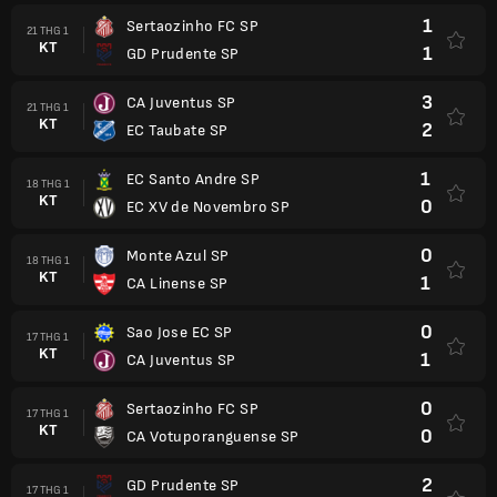
1
Sertaozinho FC SP
21 THG 1
KT
1
GD Prudente SP
3
CA Juventus SP
21 THG 1
KT
2
EC Taubate SP
1
EC Santo Andre SP
18 THG 1
KT
0
EC XV de Novembro SP
0
Monte Azul SP
18 THG 1
KT
1
CA Linense SP
0
Sao Jose EC SP
17 THG 1
KT
1
CA Juventus SP
0
Sertaozinho FC SP
17 THG 1
KT
0
CA Votuporanguense SP
2
GD Prudente SP
17 THG 1