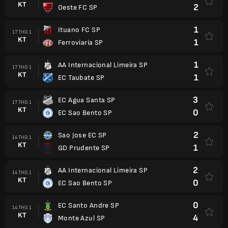
KT
2
Oeste FC SP
1
Ituano FC SP
17 THG 1
KT
1
Ferroviaria SP
1
AA Internacional Limeira SP
17 THG 1
KT
1
EC Taubate SP
3
EC Agua Santa SP
17 THG 1
KT
0
EC Sao Bento SP
2
Sao Jose EC SP
14 THG 1
KT
1
GD Prudente SP
2
AA Internacional Limeira SP
14 THG 1
KT
0
EC Sao Bento SP
0
EC Santo Andre SP
14 THG 1
KT
4
Monte Azul SP