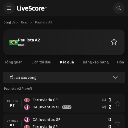
Bóng đá
Brazil
Paulista A2
Paulista A2
Brazil
Yêu
thích
Tổng quan
Lịch thi đấu
Kết quả
Bảng xếp hạng
Hòa
Tất cả các vòng
Paulista A2 Playoff
1
Ferroviaria SP
(1)
13 THG 5
KT
2
CA Juventus SP
(2)
0
CA Juventus SP
07 THG 5
KT
0
Ferroviaria SP