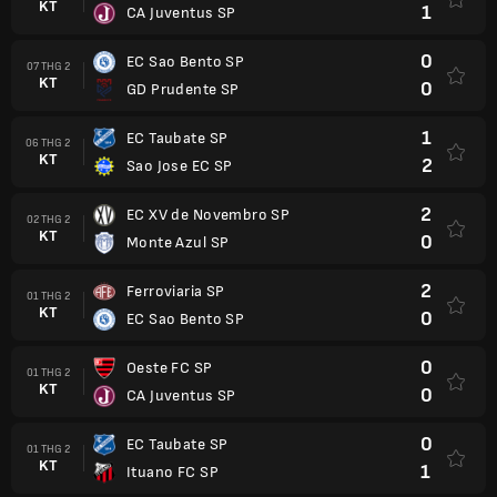
KT
1
CA Juventus SP
0
EC Sao Bento SP
07 THG 2
KT
0
GD Prudente SP
1
EC Taubate SP
06 THG 2
KT
2
Sao Jose EC SP
2
EC XV de Novembro SP
02 THG 2
KT
0
Monte Azul SP
2
Ferroviaria SP
01 THG 2
KT
0
EC Sao Bento SP
0
Oeste FC SP
01 THG 2
KT
0
CA Juventus SP
0
EC Taubate SP
01 THG 2
KT
1
Ituano FC SP