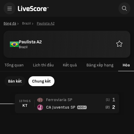
Bóng đá
Brazil
Paulista A2
Paulista A2
Brazil
Yêu
thích
Tổng quan
Lịch thi đấu
Kết quả
Bảng xếp hạng
Hòa
Bán kết
Chung kết
1
Ferroviaria SP
(1)
13 THG 5
KT
2
CA Juventus SP
(2)