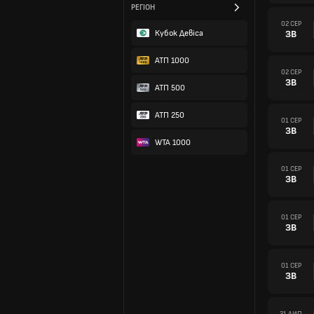
РЕГІОН
02 СЕР
Кубок Девіса
ЗВ
АТП 1000
02 СЕР
ЗВ
АТП 500
ATП 250
01 СЕР
ЗВ
WTA 1000
01 СЕР
ЗВ
01 СЕР
ЗВ
01 СЕР
ЗВ
31 ЛИП