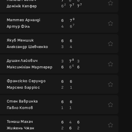
7
6
6
2
7
7
6
7
7
Домінік Кепфер
Маттео Арналді
9
6
7
7
4
6
Артур Філь
Якуб Меншик
6
6
3
4
Александр Шевченко
Душан Лайович
8
3
7
3
6
6
6
6
Максиміліан Мартерер
Франсіско Серундо
6
6
2
1
Марсело Барріос
Стен Вавринка
6
6
1
1
Павло Котов
Томаш Махач
6
4
6
2
6
2
Жижень Чжан