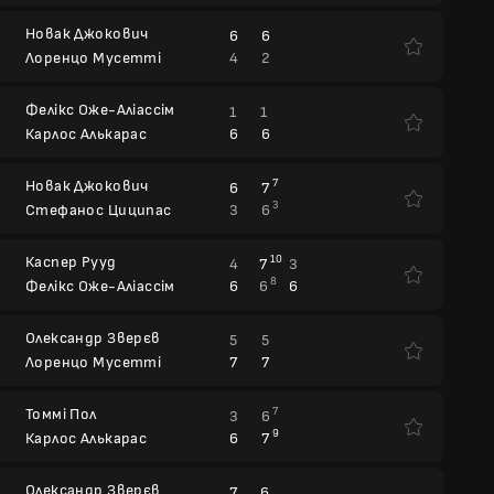
Новак Джокович
6
6
4
2
Лоренцо Мусетті
Фелікс Оже-Аліассім
1
1
6
6
Карлос Алькарас
Новак Джокович
7
6
7
3
3
6
Стефанос Циципас
Каспер Рууд
10
4
7
3
8
6
6
6
Фелікс Оже-Аліассім
Олександр Зверєв
5
5
7
7
Лоренцо Мусетті
Томмі Пол
7
3
6
9
6
7
Карлос Алькарас
Олександр Зверєв
7
6