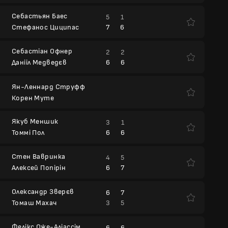
Себастьян Баес
5
1
7
6
Стефанос Циципас
Себастіан Офнер
2
2
6
6
Данііл Медведєв
Ян-Леннард Струфф
Корен Муте
Якуб Меншик
3
1
6
6
Томмі Пол
Стен Вавринка
4
5
6
7
Алексей Попірін
Олександр Зверєв
6
7
3
5
Томаш Махач
Фелікс Оже-Аліассім
6
6