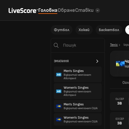
Головна
Обране
Ставки
Футбол
Хокей
Баскетбол
Теніс
Ігр
Ч
ЗМАГАННЯ
Іг
Men's Singles
Відкритий чемпіонат
Австралії
Огл
Women's Singles
Відкритий чемпіонат
Австралії
04 СЕР
ЗВ
Men's Singles
Відкритий чемпіонат США
Women's Singles
03 СЕР
Відкритий чемпіонат США
ЗВ