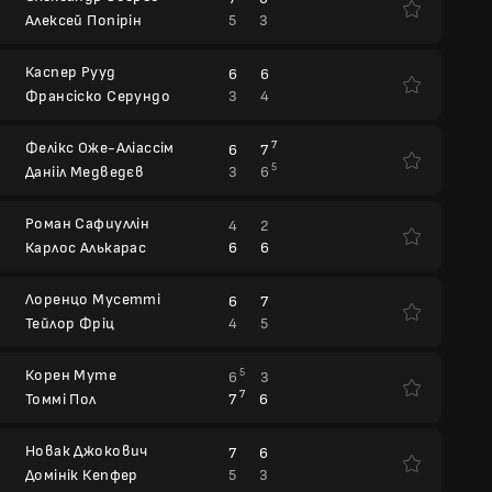
5
3
Алексей Попірін
Каспер Рууд
6
6
3
4
Франсіско Серундо
Фелікс Оже-Аліассім
7
6
7
5
3
6
Данііл Медведєв
Роман Сафиуллін
4
2
6
6
Карлос Алькарас
Лоренцо Мусетті
6
7
4
5
Тейлор Фріц
Корен Муте
5
6
3
7
7
6
Томмі Пол
Новак Джокович
7
6
5
3
Домінік Кепфер