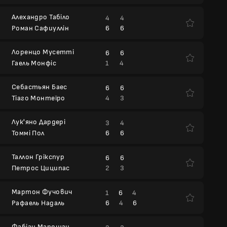
Алехандро Табіло
4
4
6
6
Роман Сафиуллін
Лоренцо Мусетті
6
6
1
4
Гаель Монфіс
Себастьян Баес
6
6
4
3
Тіаго Монтеїро
Лук'яно Дардері
3
4
6
6
Томмі Пол
Таллон Грікспур
6
6
2
3
Петрос Циципас
Мартон Фучович
1
6
4
6
4
6
Рафаель Надаль
Фабіан Марошан