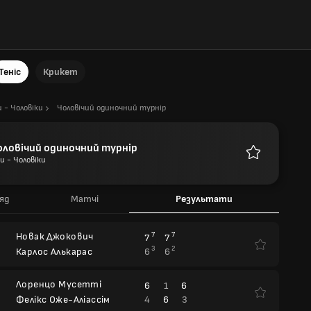
Теніс
Крикет
и - Чоловіки
Чоловічий одиночний турнір
оловічий одиночний турнір
ри - Чоловіки
Улюблені
яд
Матчі
Результати
Новак Джокович
7
7
7
7
3
2
6
6
Карлос Алькарас
Лоренцо Мусетті
6
1
6
4
6
3
Фелікс Оже-Аліассім