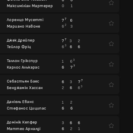
0
1
Максиміліан Мартерер
Лоренцо Мусетті
7
7
6
2
6
3
Мариано Навоне
Джек Дрейпер
7
7
3
2
3
6
6
6
Тейлор Фріц
Таллон Грікспур
3
1
6
7
6
7
Карлос Алькарас
Себастьян Баес
7
6
3
7
3
2
6
6
Бенджамін Хассан
Даніель Еванс
1
2
6
6
Стефанос Циципас
Домінік Кепфер
3
6
6
6
2
1
Маттео Арналді