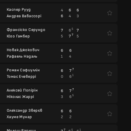
Каспер Рууд
4
6
6
6
4
3
Андреа Вавассорі
Франсіско Серундо
5
7
6
7
7
5
7
5
Юго Гамбер
Новак Джокович
6
6
1
4
Рафаель Надаль
Роман Сафиуллін
7
6
7
1
0
6
Томас Ечеверрі
Алексей Попірін
7
6
7
5
3
6
Ніколас Жаррі
Олександр Зверєв
6
6
2
2
Хауме Мунар
Милош Раонич
7
5
1