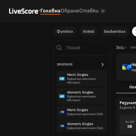
Головна
Обране
Ставки
Футбол
Хокей
Баскетбол
Теніс
Ігр
Ч
ЗМАГАННЯ
Іг
Men's Singles
Відкритий чемпіонат
Австралії
Ог
Women's Singles
Відкритий чемпіонат
Австралії
Резуль
Будьте в 
Men's Singles
Відкритий чемпіонат США
04 СЕР
Women's Singles
ЗВ
Відкритий чемпіонат США