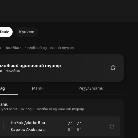
Теніс
Крикет
и - Чоловіки
Чоловічий одиночний турнір
оловічий одиночний турнір
ри - Чоловіки
Улюблені
ляд
Матчі
Результати
тати
курсі останніх подій Чоловічий одиночний турнір
Новак Джокович
7
7
7
7
3
2
6
6
Карлос Алькарас