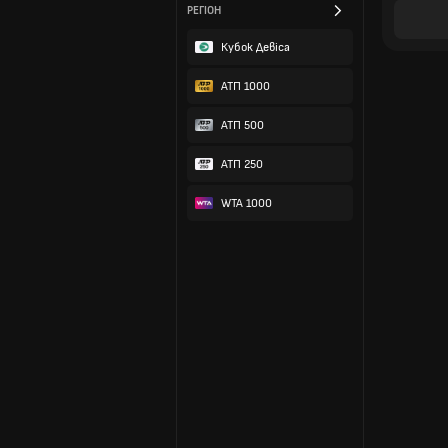
РЕГІОН
Кубок Девіса
АТП 1000
АТП 500
ATП 250
WTA 1000