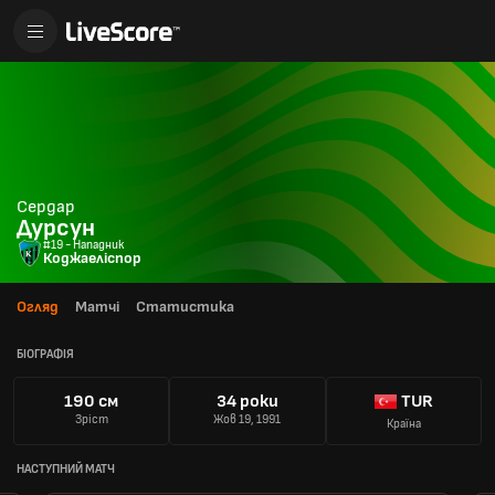
Сердар
Дурсун
#19 - Нападник
Коджаеліспор
Огляд
Матчі
Статистика
БІОГРАФІЯ
190 см
34 роки
TUR
Зріст
Жов 19, 1991
Країна
НАСТУПНИЙ МАТЧ