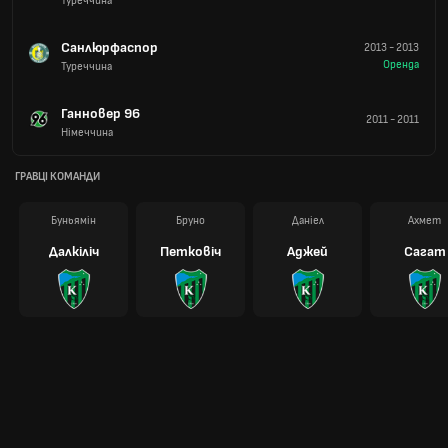
Туреччина
Санлюрфаспор
2013
-
2013
Оренда
Туреччина
Ганновер 96
2011
-
2011
Німеччина
ГРАВЦІ КОМАНДИ
Буньямін
Бруно
Даніел
Ахмет
Далкіліч
Петковіч
Аджей
Сагат