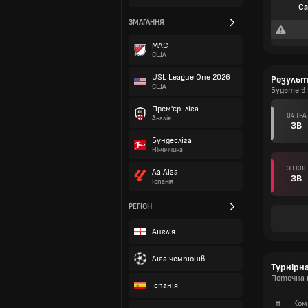
Са
ЗМАГАННЯ
МЛС
США
USL League One 2026
Резуль
США
Будьте в
Прем'єр-ліга
04 ТРА
Англія
ЗВ
Бундесліга
Німеччина
30 КВІ
Ла Ліга
ЗВ
Іспанія
РЕГІОН
Англія
Ліга чемпіонів
Турнірн
Поточна т
Іспанія
#
Ком