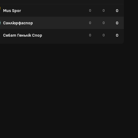
Mus Spor
0
0
0
0
Санлюрфаспор
0
0
0
0
Себат Геньлік Спор
0
0
0
0