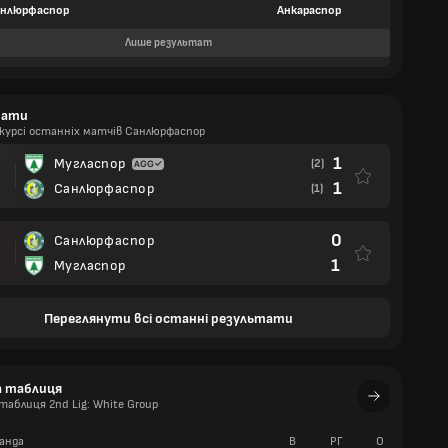
нлюрфаспор
Анкараспор
Лише результат
тати
 курсі останніх матчів Санлюрфаспор
1
Мугласпор
(2)
1
Санлюрфаспор
(1)
0
Санлюрфаспор
1
Мугласпор
Переглянути всі останні результати
а таблиця
аблиця 2nd Lig: White Group
анда
В
РГ
О
П