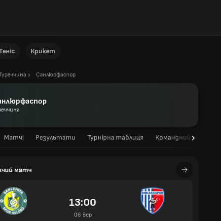
Теніс
Крикет
Туреччина
Санлюрфаспор
анлюрфаспор
реччина
Матчі
Результати
Турнірна таблиця
Командний склад
жчий матч
13:00
06 Вер