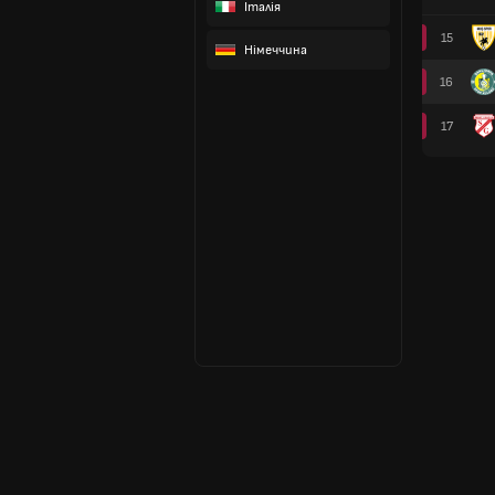
Італія
15
Німеччина
16
17