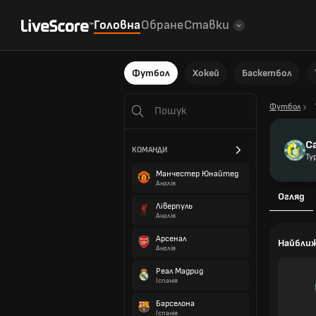
Головна
Обране
Ставки
Футбол
Хокей
Баскетбол
Футбол
С
КОМАНДИ
Ту
Манчестер Юнайтед
Англія
Огляд
Ліверпуль
Англія
Арсенал
Найбли
Англія
Реал Мадрид
Іспанія
Барселона
Іспанія