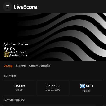
Джеймс Майкл
Дойл
#24 - Захисник
Дамбартон
Огляд
Матчі
Статистика
БІОГРАФІЯ
183 см
35 роки
SCO
Зріст
Сер 01, 1991
Країна
НАСТУПНИЙ МАТЧ