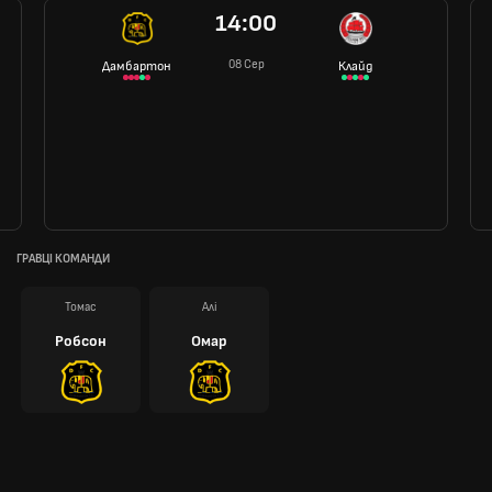
14:00
08 Сер
Дамбартон
Клайд
ГРАВЦІ КОМАНДИ
Томас
Алі
Робсон
Омар