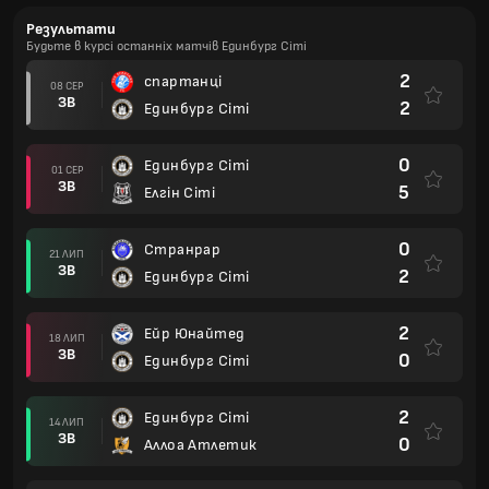
Результати
Будьте в курсі останніх матчів Единбург Сіті
2
спартанці
08 СЕР
ЗВ
2
Единбург Сіті
0
Единбург Сіті
01 СЕР
ЗВ
5
Елгін Сіті
0
Странрар
21 ЛИП
ЗВ
2
Единбург Сіті
2
Ейр Юнайтед
18 ЛИП
ЗВ
0
Единбург Сіті
2
Единбург Сіті
14 ЛИП
ЗВ
0
Аллоа Атлетик