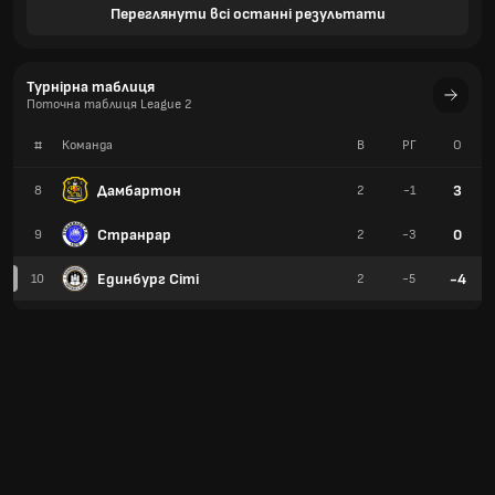
Переглянути всі останні результати
Турнірна таблиця
Поточна таблиця League 2
#
Команда
В
РГ
О
Дамбартон
3
8
2
-1
Странрар
0
9
2
-3
Единбург Сіті
-4
10
2
-5