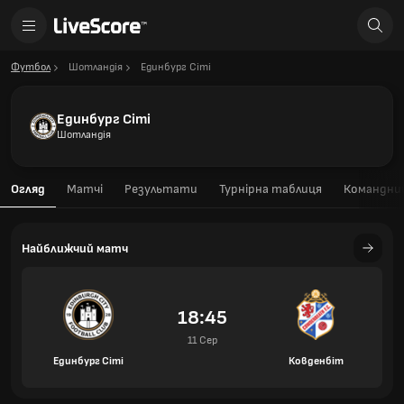
Футбол
Шотландія
Единбург Сіті
Единбург Сіті
Шотландія
Огляд
Матчі
Результати
Турнірна таблиця
Командний
Найближчий матч
18:45
11 Сер
Единбург Сіті
Ковденбіт