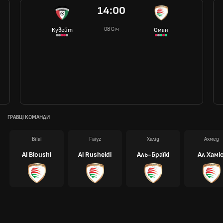
14:00
08 Січ
Кувейт
Оман
ГРАВЦІ КОМАНДИ
Bilal
Faiyz
Халід
Ахмед
Al Bloushi
Al Rusheidi
Аль-Браїкі
Ал Хаміс