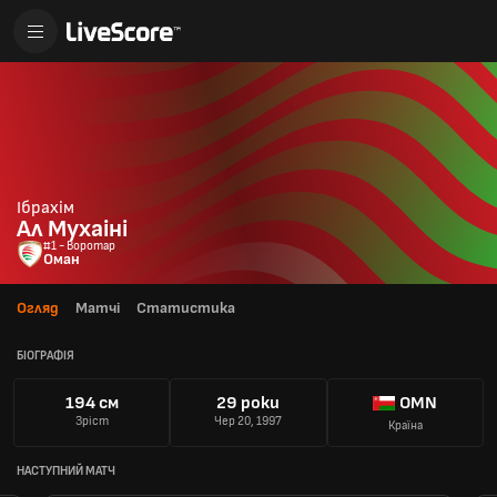
Ібрахім
Ал Мухаіні
#1 - Воротар
Оман
Огляд
Матчі
Статистика
БІОГРАФІЯ
194 см
29 роки
OMN
Зріст
Чер 20, 1997
Країна
НАСТУПНИЙ МАТЧ