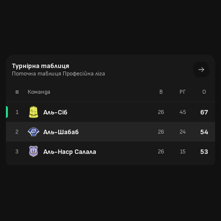
Турнірна таблиця
Поточна таблиця Професійна ліга
#
Команда
В
РГ
О
Аль-Сіб
67
1
26
45
Аль-Шабаб
54
2
26
24
Аль-Наср Салала
53
3
26
15