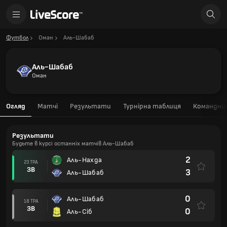
Футбол
Оман
Аль-Шабаб
Аль-Шабаб
Оман
Огляд
Матчі
Результати
Турнірна таблиця
Командний
Результати
Будьте в курсі останніх матчів Аль-Шабаб
2
Аль-Нахда
23 ТРА
ЗВ
3
Аль-Шабаб
0
Аль-Шабаб
18 ТРА
ЗВ
0
Аль-Сіб