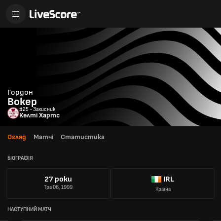
Гордон
Вокер
#25 - Захисник
Келті Хартс
Огляд
Матчі
Статистика
БІОГРАФІЯ
27 роки
IRL
Тра 06, 1999
Країна
НАСТУПНИЙ МАТЧ