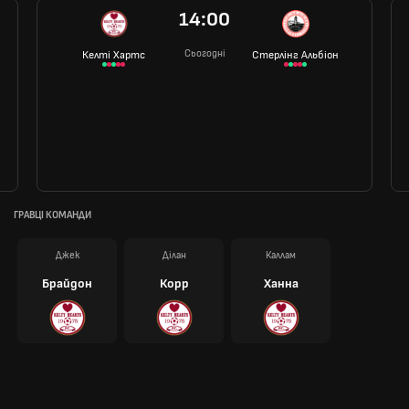
14:00
Сьогодні
Келті Хартс
Стерлінг Альбіон
ГРАВЦІ КОМАНДИ
Джек
Ділан
Каллам
Брайдон
Корр
Ханна