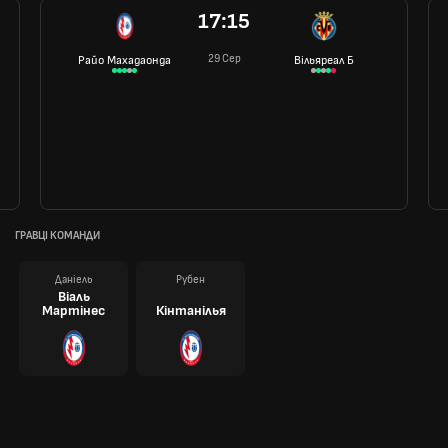
17:15
29 Сер
Райо Махадаонда
Вільяреал Б
ГРАВЦІ КОМАНДИ
Даніель
Рубен
Віаль
Мартінес
Кінтанілья