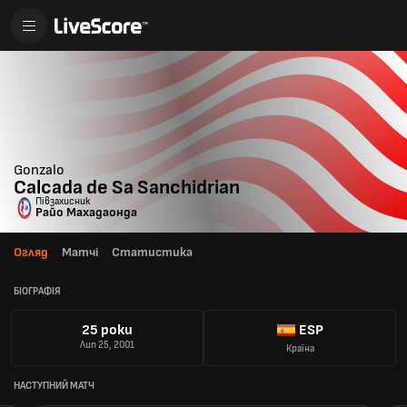
Gonzalo
Calcada de Sa Sanchidrian
Півзахисник
Райо Махадаонда
Огляд
Матчі
Статистика
БІОГРАФІЯ
25 роки
ESP
Лип 25, 2001
Країна
НАСТУПНИЙ МАТЧ