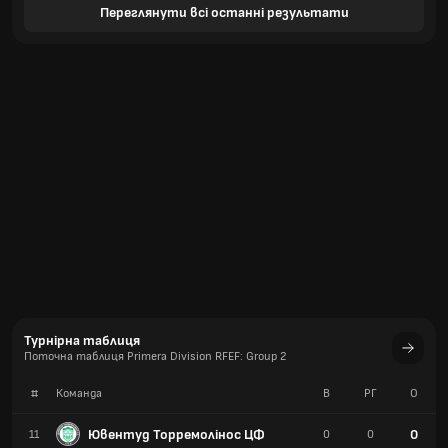
Переглянути всі останні результати
Турнірна таблиця
Поточна таблиця Primera Division RFEF: Group 2
#
Команда
В
РГ
О
Ювентуд Торремолінос ЦФ
0
11
0
0