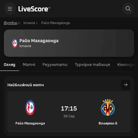
Футбол
Іспанія
Райо Махадаонда
Райо Махадаонда
Іспанія
Огляд
Матчі
Результати
Турнірна таблиця
Командний
Найближчий матч
17:15
29 Сер
Райо Махадаонда
Вільяреал Б