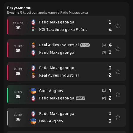
Результати
Будьте в курсі останніх матчів Райо Махадаонда
1
Райо Махадаонда
28 ЖОВ
ЗВ
4
КФ Талавера де ла Рейна
4
Real Aviles Industrial
(6)
31 ТРА
ЗВ
0
Райо Махадаонда
(0)
0
Райо Махадаонда
25 ТРА
ЗВ
2
Real Aviles Industrial
1
Сан-Андреу
(1)
18 ТРА
ЗВ
2
Райо Махадаонда
(2)
0
Райо Махадаонда
11 ТРА
ЗВ
0
Сан-Андреу