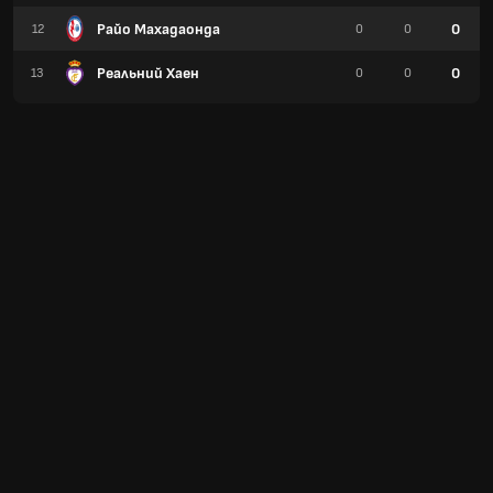
Райо Махадаонда
0
12
0
0
Реальний Хаен
0
13
0
0