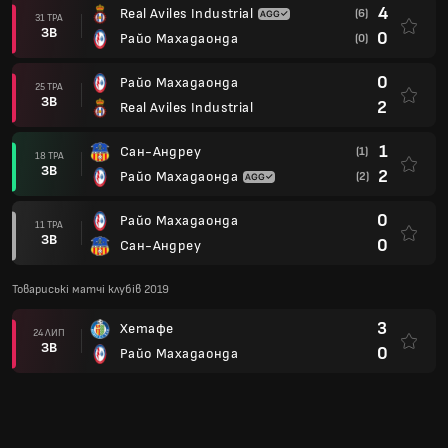
4
Real Aviles Industrial
(6)
31 ТРА
ЗВ
0
Райо Махадаонда
(0)
0
Райо Махадаонда
25 ТРА
ЗВ
2
Real Aviles Industrial
1
Сан-Андреу
(1)
18 ТРА
ЗВ
2
Райо Махадаонда
(2)
0
Райо Махадаонда
11 ТРА
ЗВ
0
Сан-Андреу
Товариські матчі клубів 2019
3
Хетафе
24 ЛИП
ЗВ
0
Райо Махадаонда