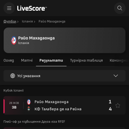
Футбол
Іспанія
Райо Махадаонда
Райо Махадаонда
Іспанія
Огляд
Матчі
Результати
Турнірна таблиця
Командний
Усі змагання
Кубок Іспанії
1
Райо Махадаонда
28 ЖОВ
ЗВ
4
КФ Талавера де ла Рейна
Плей-оф за підвищення Друга ліга RFEF