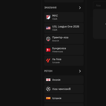
Ліга
ЗМАГАННЯ
МЛС
США
USL League One 2026
США
Прем'єр-ліга
Англія
Бундесліга
Німеччина
Ла Ліга
Іспанія
РЕГІОН
Англія
Ліга чемпіонів
Іспанія