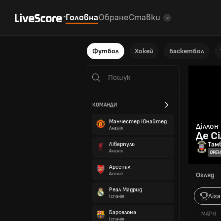
Головна
Обране
Ставки
Футбол
Хокей
Баскетбол
КОМАНДИ
Манчестер Юнайтед
Діллон
Англія
Де С
Там
Ліверпуль
Англія
ОРЕ
Арсенал
Англія
Огляд
Реал Мадрид
Ліга
Іспанія
Барселона
МАТЧІ
Іспанія