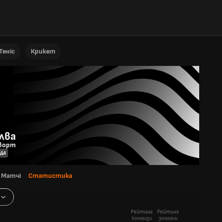
Теніс
Крикет
ілва
ворт
НДА
Матчі
Статистика
Рейтинг
Рейтинг
команди
змагань