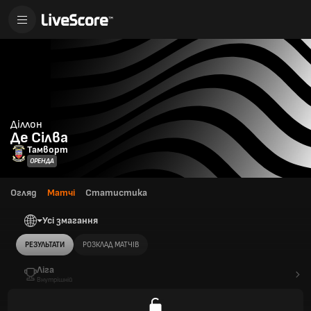
Діллон
Де Сілва
Тамворт
ОРЕНДА
Огляд
Матчі
Статистика
Усі змагання
РЕЗУЛЬТАТИ
РОЗКЛАД МАТЧІВ
Ліга
Внутрішній