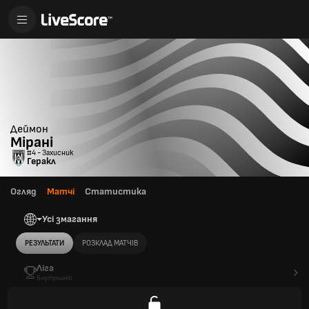
Деймон
Мірані
#4 - Захисник
Геракл
Огляд
Матчі
Статистика
Усі змагання
РЕЗУЛЬТАТИ
РОЗКЛАД МАТЧІВ
Ліга
Внутрішній