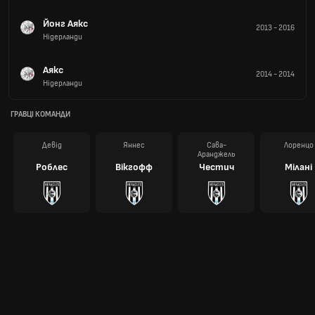
Йонг Аякс
2013
-
2016
Нідерланди
Аякс
2014
-
2014
Нідерланди
ГРАВЦІ КОМАНДИ
Девід
Яннес
Сава-
Лоренцо
Аранджель
Роблес
Вікгофф
Честич
Мілані