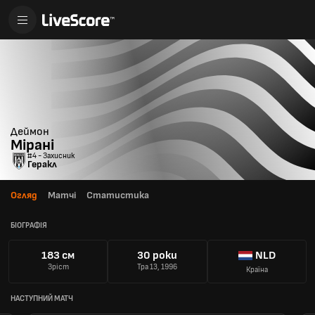
Деймон
Мірані
#4 - Захисник
Геракл
Огляд
Матчі
Статистика
БІОГРАФІЯ
183 см
30 роки
NLD
Зріст
Тра 13, 1996
Країна
НАСТУПНИЙ МАТЧ