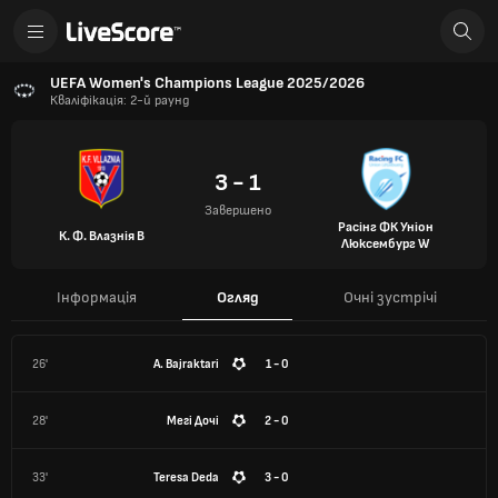
UEFA Women's Champions League 2025/2026
Кваліфікація: 2-й раунд
3 - 1
Завершено
Расінг ФК Уніон
К. Ф. Влазнія В
Люксембург W
Інформація
Огляд
Очні зустрічі
26'
A. Bajraktari
1 - 0
28'
Мегі Дочі
2 - 0
33'
Teresa Deda
3 - 0