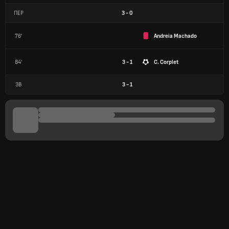
ПЕР
3
-
0
76'
Andreia Machado
84'
3 - 1
C. Corplet
ЗВ
3
-
1