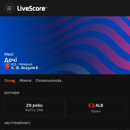
Мегі
Дочі
#11 - Нападник
К. Ф. Влазнія В
Огляд
Матчі
Статистика
БІОГРАФІЯ
29 роки
ALB
Жов 14, 1996
Країна
НАСТУПНИЙ МАТЧ