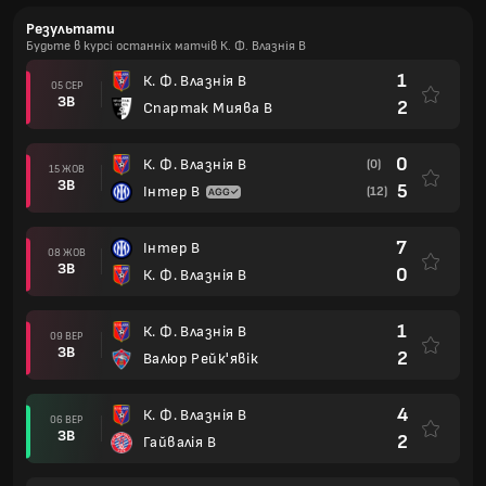
Результати
Будьте в курсі останніх матчів К. Ф. Влазнія В
1
К. Ф. Влазнія В
05 СЕР
ЗВ
2
Спартак Миява В
0
К. Ф. Влазнія В
(0)
15 ЖОВ
ЗВ
5
Інтер В
(12)
7
Інтер В
08 ЖОВ
ЗВ
0
К. Ф. Влазнія В
1
К. Ф. Влазнія В
09 ВЕР
ЗВ
2
Валюр Рейк'явік
4
К. Ф. Влазнія В
06 ВЕР
ЗВ
2
Гайвалія В