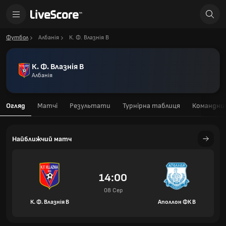
Футбол
Албанія
К. Ф. Влазнія В
К. Ф. Влазнія В
Албанія
Огляд
Матчі
Результати
Турнірна таблиця
Командний
Найближчий матч
14:00
08 Сер
К. Ф. Влазнія В
Аполлон ФК В