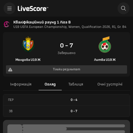
Кваліфікаційний раунд 1 Ліга B
U19 UEFA European Championship, Women, Qualification 2026, R1, Gr. B4
0 - 7
Завершено
Молдова U19 Ж
Литва U19 Ж
Тільки результат
Інформація
Огляд
Таблиця
Очні зустрічі
ПЕР
0
-
4
ЗВ
0
-
7