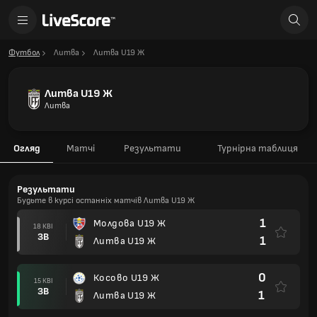
Футбол
Литва
Литва U19 Ж
Литва U19 Ж
Литва
Огляд
Матчі
Результати
Турнірна таблиця
Результати
Будьте в курсі останніх матчів Литва U19 Ж
1
Молдова U19 Ж
18 КВІ
ЗВ
1
Литва U19 Ж
0
Косово U19 Ж
15 КВІ
ЗВ
1
Литва U19 Ж