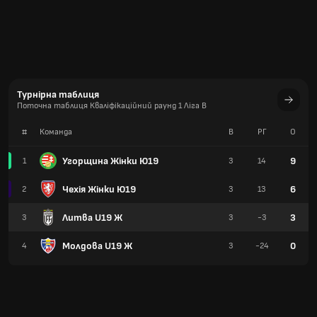
Турнірна таблиця
Поточна таблиця Кваліфікаційний раунд 1 Ліга B
#
Команда
В
РГ
О
Угорщина Жінки Ю19
9
1
3
14
Чехія Жінки Ю19
6
2
3
13
Литва U19 Ж
3
3
3
-3
Молдова U19 Ж
0
4
3
-24