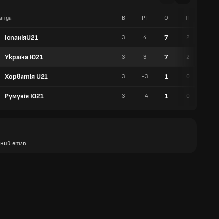
анда
В
РГ
О
П
Н
ІспаніяU21
7
3
4
2
1
Україна Ю21
7
3
3
2
1
Хорватія U21
1
3
-3
0
1
Румунія Ю21
1
3
-4
0
1
ний етап