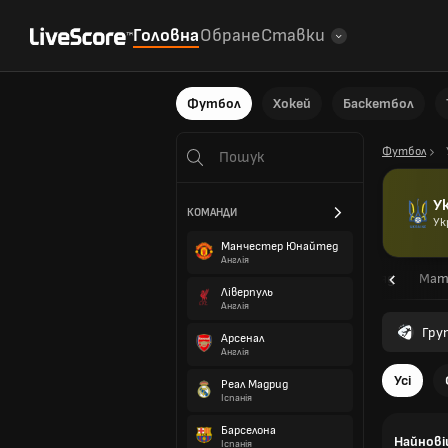
Головна
Обране
Ставки
Футбол
Хокей
Баскетбол
Футбол
У
КОМАНДИ
Ук
Манчестер Юнайтед
Англія
Огляд
Мат
Ліверпуль
Англія
Гру
Арсенал
Англія
Усі
Реал Мадрид
Іспанія
Барселона
Найнові
Іспанія