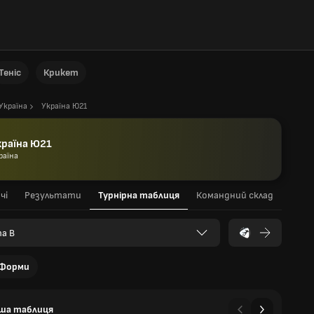
Теніс
Крикет
Україна
Україна Ю21
країна Ю21
раїна
чі
Результати
Турнірна таблиця
Командний склад
па B
Форми
ша таблиця