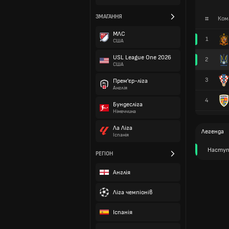
ЗМАГАННЯ
#
Ком
МЛС
1
США
USL League One 2026
2
США
3
Прем'єр-ліга
Англія
4
Бундесліга
Німеччина
Ла Ліга
Легенда
Іспанія
Наступ
РЕГІОН
Англія
Ліга чемпіонів
Іспанія