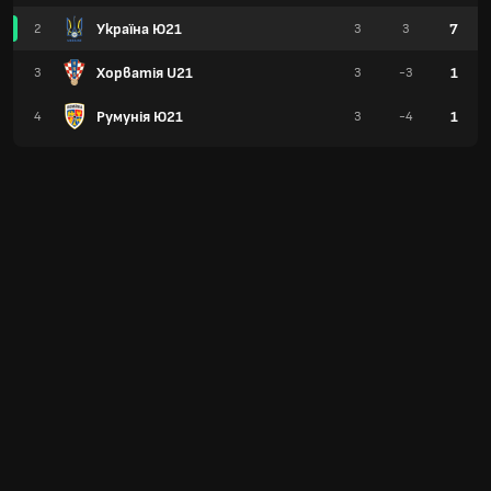
Україна Ю21
7
2
3
3
Хорватія U21
1
3
3
-3
Румунія Ю21
1
4
3
-4