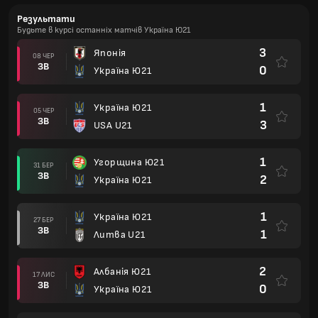
Результати
Будьте в курсі останніх матчів Україна Ю21
3
Японія
08 ЧЕР
ЗВ
0
Україна Ю21
1
Україна Ю21
05 ЧЕР
ЗВ
3
USA U21
1
Угорщина Ю21
31 БЕР
ЗВ
2
Україна Ю21
1
Україна Ю21
27 БЕР
ЗВ
1
Литва U21
2
Албанія Ю21
17 ЛИС
ЗВ
0
Україна Ю21