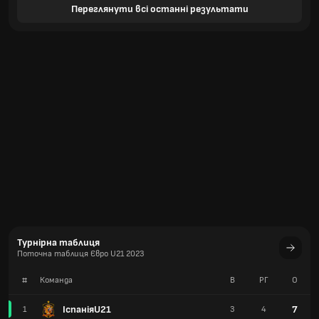
Переглянути всі останні результати
Турнірна таблиця
Поточна таблиця Євро U21 2023
#
Команда
В
РГ
О
ІспаніяU21
7
1
3
4