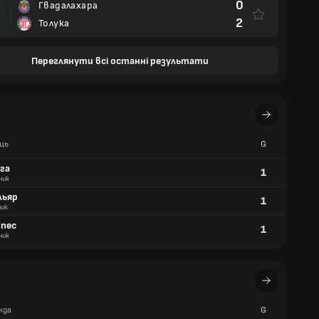
0
Гвадалахара
2
Толука
Переглянути всі останні результати
ць
G
ега
1
ник
ільяр
1
ник
опес
1
ник
нда
G