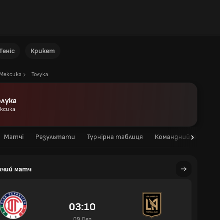
Теніс
Крикет
Мексика
Толука
олука
ксика
Матчі
Результати
Турнірна таблиця
Командний склад
жчий матч
03:10
09 Сер