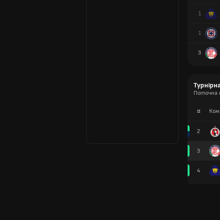
1
1
3
Турнірн
Поточна 
#
Ком
2
3
4