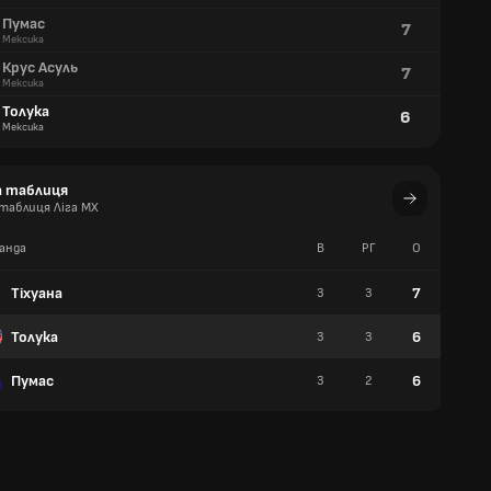
Пумас
7
Мексика
Крус Асуль
7
Мексика
Толука
6
Мексика
а таблиця
таблиця Ліга MX
анда
В
РГ
О
П
Тіхуана
7
3
3
2
Толука
6
3
3
2
Пумас
6
3
2
2