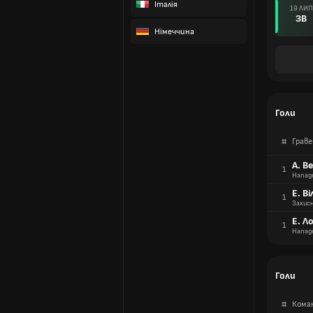
Італія
19 ЛИП
ЗВ
Німеччина
Голи
#
Граве
А. В
1
Напад
Е. В
1
Захис
Е. Л
1
Напад
Голи
#
Кома