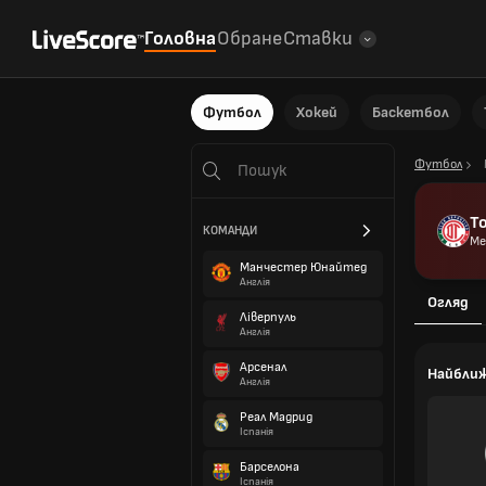
Головна
Обране
Ставки
Футбол
Хокей
Баскетбол
Футбол
Т
КОМАНДИ
Ме
Манчестер Юнайтед
Англія
Огляд
Ліверпуль
Англія
Арсенал
Найбли
Англія
Реал Мадрид
Іспанія
Барселона
Іспанія