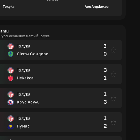
Толука
Лос Анджелес
тати
курсі останніх матчів Толука
3
Толука
0
Сіетл Сондерс
3
Толука
1
Некакса
1
Толука
3
Крус Асуль
1
Толука
2
Пумас