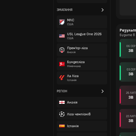
ЗМАГАННЯ
МЛС
США
Резуль
USL League One 2026
Будьте в 
США
06 СЕР
Прем'єр-ліга
ЗВ
Англія
Бундесліга
Німеччина
03 СЕР
ЗВ
Ла Ліга
Іспанія
РЕГІОН
26 ЛИП
ЗВ
Англія
Ліга чемпіонів
22 ЛИП
ЗВ
Іспанія