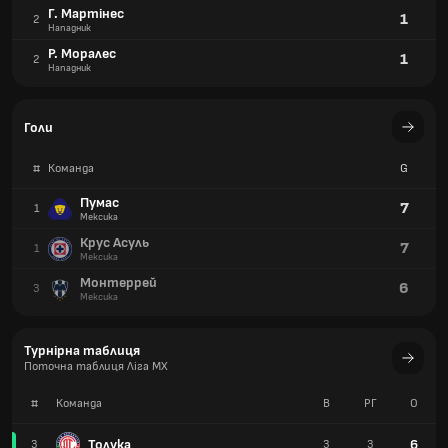
Г. Мартінес
1
2
Нападник
Р. Моралес
1
2
Нападник
Голи
#
Команда
G
Пумас
7
1
Мексика
Крус Асуль
7
1
Мексика
Монтеррей
6
3
Мексика
Турнірна таблиця
Поточна таблиця Ліга MX
#
Команда
В
РГ
О
Толука
6
3
3
3