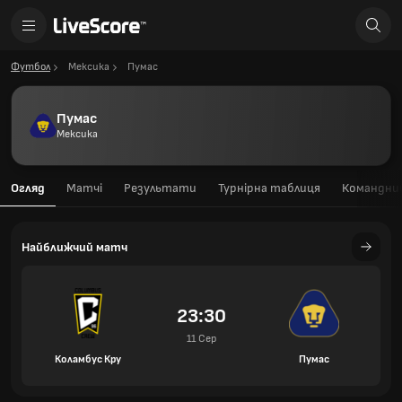
Футбол
Мексика
Пумас
Пумас
Мексика
Огляд
Матчі
Результати
Турнірна таблиця
Командний
Найближчий матч
23:30
11 Сер
Коламбус Кру
Пумас