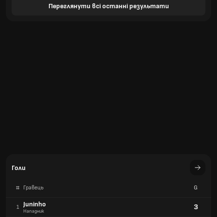
Переглянути всі останні результати
Голи
#
Гравець
G
Juninho
3
1
Нападник