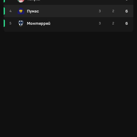
Пумас
6
4
3
2
Монтеррей
6
5
3
2