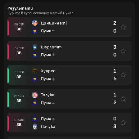
Результати
Будьте в курсі останніх матчів Пумас
2
Цинциннаті
08 СЕР
ЗВ
0
Пумас
3
Шарлотт
05 СЕР
ЗВ
0
Пумас
1
Хуарес
01 СЕР
ЗВ
5
Пумас
1
Толука
22 ЛИП
ЗВ
2
Пумас
0
Пумас
18 ЛИП
ЗВ
3
Пачука