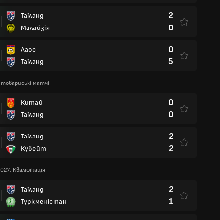
2
Таїланд
0
Малайзія
0
Лаос
5
Таїланд
 товариські матчі
0
Китай
0
Таїланд
2
Таїланд
2
Кувейт
2027: Кваліфікація
2
Таїланд
1
Туркменістан