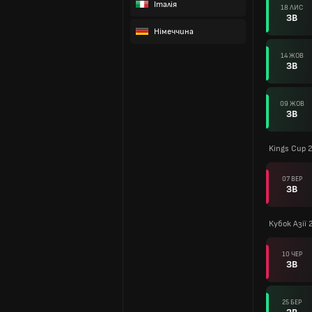
Італія
18 ЛИС
ЗВ
Німеччина
14 ЖОВ
ЗВ
09 ЖОВ
ЗВ
Kings Cup 
07 ВЕР
ЗВ
Кубок Азії 
10 ЧЕР
ЗВ
25 БЕР