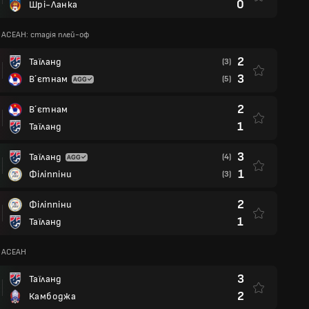
0
Шрі-Ланка
АСЕАН: стадія плей-оф
2
Таїланд
(3)
3
В´єтнам
(5)
2
В´єтнам
1
Таїланд
3
Таїланд
(4)
1
Філіппіни
(3)
2
Філіппіни
1
Таїланд
 АСЕАН
3
Таїланд
2
Камбоджа