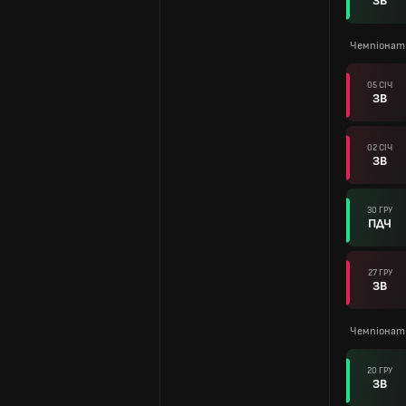
ЗВ
Чемпіонат 
05 СІЧ
ЗВ
02 СІЧ
ЗВ
30 ГРУ
ПДЧ
27 ГРУ
ЗВ
Чемпіонат
20 ГРУ
ЗВ