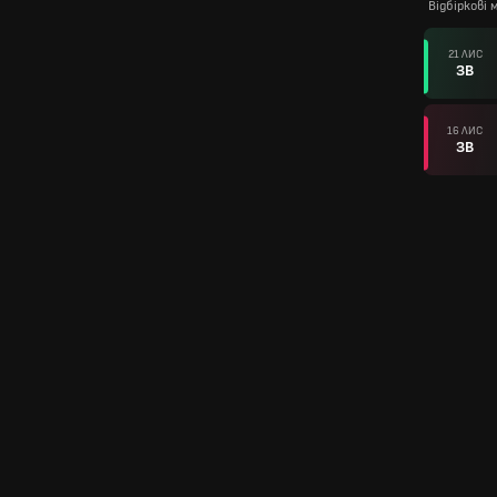
Відбіркові
21 ЛИС
ЗВ
16 ЛИС
ЗВ