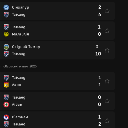
2
Сінгапур
4
Таїланд
1
Таїланд
0
Малайзія
0
Східний Тимор
10
Таїланд
 товариські матчі 2025
1
Таїланд
1
Лаос
0
Таїланд
0
Ліван
1
В´єтнам
2
Таїланд