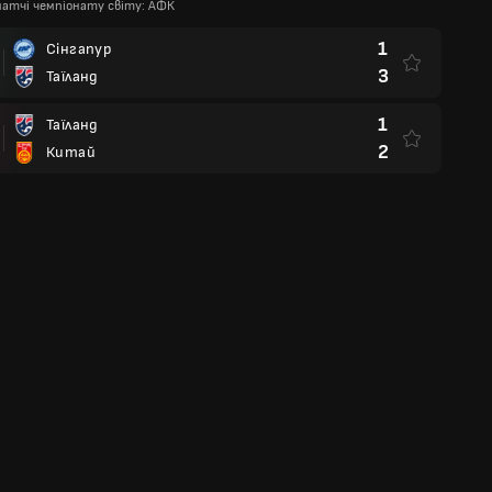
 матчі чемпіонату світу: АФК
1
Сінгапур
3
Таїланд
1
Таїланд
2
Китай