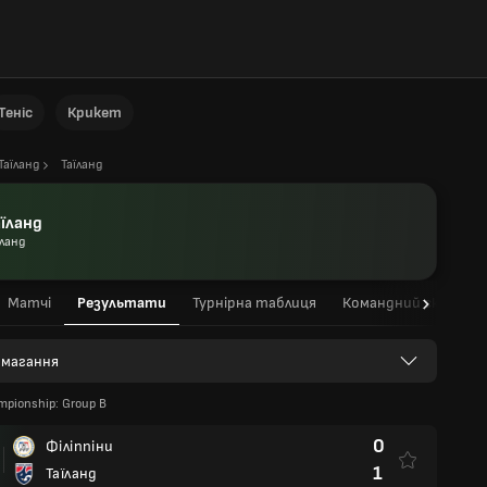
Теніс
Крикет
Таїланд
Таїланд
аїланд
їланд
Матчі
Результати
Турнірна таблиця
Командний склад
 змагання
pionship: Group B
0
Філіппіни
1
Таїланд