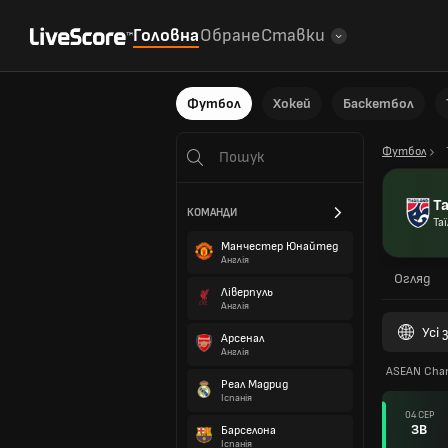
Головна
Обране
Ставки
Футбол
Хокей
Баскетбол
Футбол
Т
КОМАНДИ
Та
Манчестер Юнайтед
Англія
Огляд
Ліверпуль
Англія
Усі
Арсенал
Англія
ASEAN Cham
Реал Мадрид
Іспанія
04 СЕР
ЗВ
Барселона
Іспанія