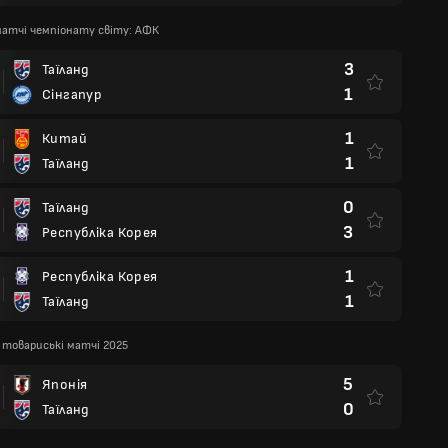
 матчі чемпіонату світу: АФК
3
Таїланд
1
Сінгапур
1
Китай
1
Таїланд
0
Таїланд
3
Республіка Корея
1
Республіка Корея
1
Таїланд
 товариські матчі 2025
5
Японія
0
Таїланд