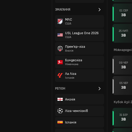
ЗМАГАННЯ
01 СЕР
ЗВ
МЛС
США
25 ЛИП
USL League One 2026
ЗВ
США
Прем'єр-ліга
Міжнародні
Англія
Бундесліга
09 ЧЕР
Німеччина
ЗВ
Ла Ліга
Іспанія
05 ЧЕР
ЗВ
РЕГІОН
Англія
Кубок Азії 
Ліга чемпіонів
31 БЕР
ЗВ
Іспанія