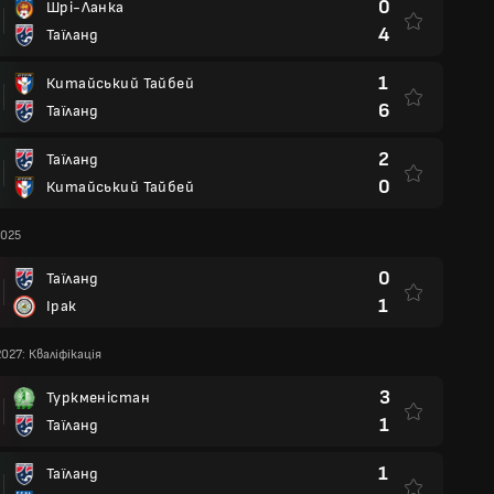
0
Шрі-Ланка
4
Таїланд
1
Китайський Тайбей
6
Таїланд
2
Таїланд
0
Китайський Тайбей
2025
0
Таїланд
1
Ірак
2027: Кваліфікація
3
Туркменістан
1
Таїланд
1
Таїланд