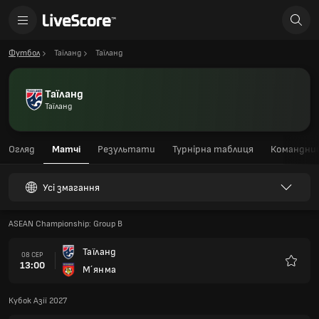
Футбол
Таїланд
Таїланд
Таїланд
Таїланд
Огляд
Матчі
Результати
Турнірна таблиця
Командний
Усі змагання
ASEAN Championship: Group B
Таїланд
08 СЕР
13:00
М´янма
Улюбле
Кубок Азії 2027