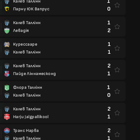
1
Калев Таллінн
0
Парну ЮК Вапрус
1
Калев Таллінн
2
Левадія
1
Курессааре
1
Калев Таллінн
2
Калев Таллінн
1
Пайде Ліннамесконд
1
Флора Таллінн
0
Калев Таллінн
2
Калев Таллінн
1
Harju Jalgpallikool
2
Транс Нарва
1
Калев Таллінн