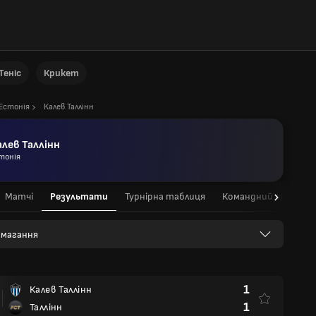
Теніс
Крикет
Естонія
Калев Таллінн
алев Таллінн
тонія
Матчі
Результати
Турнірна таблиця
Командний склад
 змагання
1
Калев Таллінн
1
Таллінн