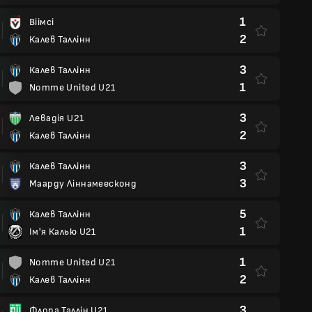
1
Віімсі
2
Калев Таллінн
3
Калев Таллінн
1
Nomme United U21
3
Левадія U21
2
Калев Таллінн
3
Калев Таллінн
3
Маарду Ліннамеесконд
5
Калев Таллінн
1
Ім'я Калью U21
1
Nomme United U21
2
Калев Таллінн
3
Флора Таллін U21