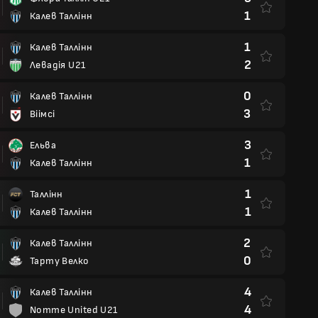
1
Калев Таллінн
1
Калев Таллінн
2
Левадія U21
0
Калев Таллінн
3
Віімсі
3
Ельва
1
Калев Таллінн
1
Таллінн
1
Калев Таллінн
2
Калев Таллінн
0
Тарту Велко
4
Калев Таллінн
4
Nomme United U21