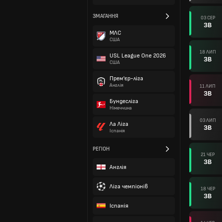
ЗМАГАННЯ
03 СЕР
ЗВ
МЛС
США
18 ЛИП
USL League One 2026
ЗВ
США
Прем'єр-ліга
Англія
11 ЛИП
ЗВ
Бундесліга
Німеччина
03 ЛИП
Ла Ліга
ЗВ
Іспанія
РЕГІОН
21 ЧЕР
ЗВ
Англія
Ліга чемпіонів
18 ЧЕР
ЗВ
Іспанія