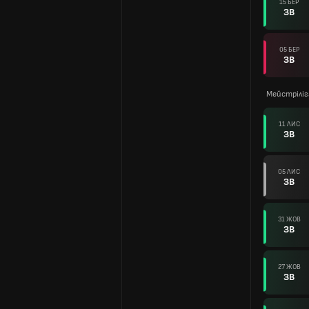
15 БЕР
ЗВ
05 БЕР
ЗВ
Мейстріліг
11 ЛИС
ЗВ
05 ЛИС
ЗВ
31 ЖОВ
ЗВ
27 ЖОВ
ЗВ