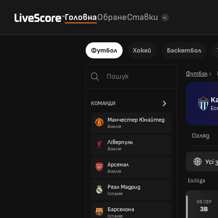
Головна
Обране
Ставки
Футбол
Хокей
Баскетбол
Футбол
К
КОМАНДИ
Ес
Манчестер Юнайтед
Англія
Огляд
Ліверпуль
Англія
Усі
Арсенал
Англія
Esiliiga
Реал Мадрид
Іспанія
08 СЕР
ЗВ
Барселона
Іспанія