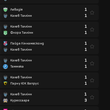
1
Левадія
1
Калев Таллінн
1
Калев Таллінн
1
Флора Таллінн
1
Пайде Ліннамесконд
1
Калев Таллінн
1
Калев Таллінн
1
Таммека
1
Калев Таллінн
1
Парну ЮК Вапрус
1
Калев Таллінн
3
Курессааре