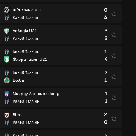
0
Ім'я Калью U21
4
Калев Таллінн
3
Левадія U21
2
Калев Таллінн
1
Калев Таллінн
4
Флора Таллін U21
2
Калев Таллінн
1
Ельва
1
Маарду Ліннамеесконд
1
Калев Таллінн
2
Віімсі
0
Калев Таллінн
5
Калев Таллінн