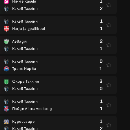
1
Німме Калью
2
Калев Таллінн
1
Калев Таллінн
1
Harju Jalgpallikool
2
Левадія
1
Калев Таллінн
0
Калев Таллінн
1
Транс Нарва
3
Флора Таллінн
0
Калев Таллінн
1
Калев Таллінн
1
Пайде Ліннамесконд
1
Курессааре
2
Калев Таллінн