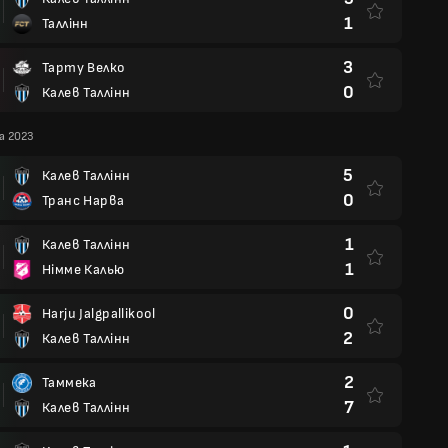
1
Таллінн
3
Тарту Велко
0
Калев Таллінн
а 2023
5
Калев Таллінн
0
Транс Нарва
1
Калев Таллінн
1
Німме Калью
0
Harju Jalgpallikool
2
Калев Таллінн
2
Таммека
7
Калев Таллінн