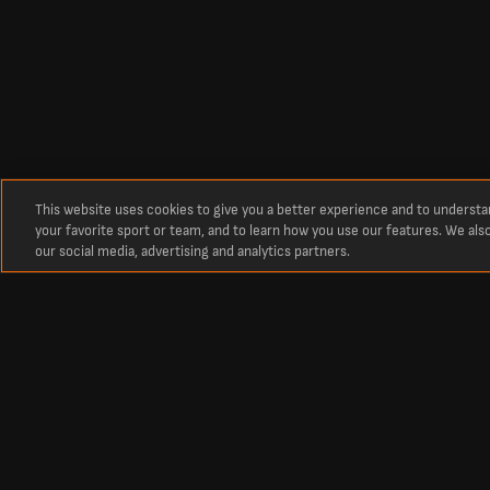
This website uses cookies to give you a better experience and to underst
your favorite sport or team, and to learn how you use our features. We als
our social media, advertising and analytics partners.
Про нас
Останні футбольні рахунки, результати та розклад матчів на Live
LiveScore — ваш головний ресурс для перегляду результатів у реаль
світу. Оновлені турнірні таблиці, календарі та результати матчів 
європейських турнірів — Ліги чемпіонів і Ліги Європи.