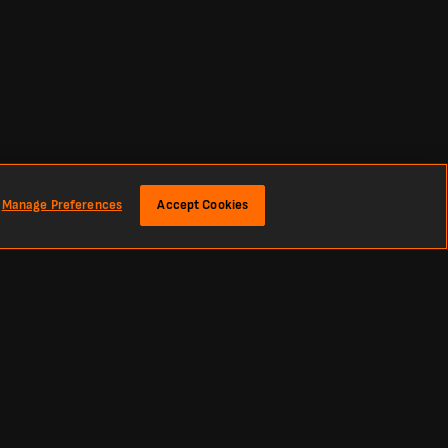
Manage Preferences
Accept Cookies
 Тут ви знайдете найсвіжіші футбольні рахунки та новини з усього
и, Ла Ліги та Англійської Прем’єр-ліги до найпрестижніших