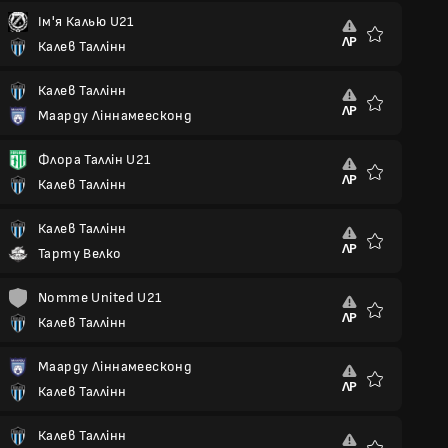
Ім'я Калью U21
ЛР
Калев Таллінн
Улюблені
Калев Таллінн
ЛР
Маарду Ліннамеесконд
Улюблені
Флора Таллін U21
ЛР
Калев Таллінн
Улюблені
Калев Таллінн
ЛР
Тарту Велко
Улюблені
Nomme United U21
ЛР
Калев Таллінн
Улюблені
Маарду Ліннамеесконд
ЛР
Калев Таллінн
Улюблені
Калев Таллінн