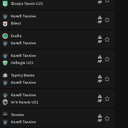
ЛР
Флора Таллін U21
Улюблені
Калев Таллінн
ЛР
Віімсі
Улюблені
Ельва
ЛР
Калев Таллінн
Улюблені
Калев Таллінн
ЛР
Левадія U21
Улюблені
Тарту Велко
ЛР
Калев Таллінн
Улюблені
Калев Таллінн
ЛР
Ім'я Калью U21
Улюблені
Таллінн
ЛР
Калев Таллінн
Улюблені