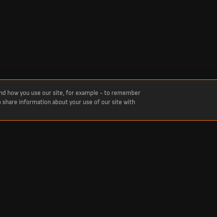
and how you use our site, for example - to remember
o share information about your use of our site with
Score
ному часі з футболу, крикету, тенісу, баскетболу, хокею та інших видів спорту.
— наживо. Ми висвітлюємо всі топ-ліги та змагання: від Української Прем’єр-ліг