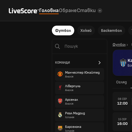
Головна
Обране
Ставки
Футбол
Хокей
Баскетбол
Футбол
К
КОМАНДИ
Ес
Манчестер Юнайтед
Англія
Огляд
Ліверпуль
Англія
08 СЕР
Арсенал
12:00
Англія
Реал Мадрид
Іспанія
15 СЕР
16:00
Барселона
Іспанія