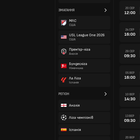
20 СЕР
ЗМАГАННЯ
12:00
МЛС
США
24 СЕР
16:00
USL League One 2026
США
Прем'єр-ліга
29 СЕР
Англія
09:30
Бундесліга
Німеччина
05 ВЕР
16:00
Ла Ліга
Іспанія
РЕГІОН
10 ВЕР
14:30
Англія
13 ВЕР
Ліга чемпіонів
09:30
Іспанія
20 ВЕР