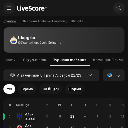
Футбол
Об´єднані Арабські Емірати
Шарджа
Шарджа
Об´єднані Арабські Емірати
Матчі
Результати
Турнірна таблиця
Командний склад
Ліга чемпіонів: Група A, сезон 22/23
Усі
Вдома
На виїзді
Форми
#
Команда
В
РГ
О
П
Н
П
З
Аль-
13
1
6
6
4
1
1
11
Хіляль
Аль-
13
2
6
3
4
1
1
10