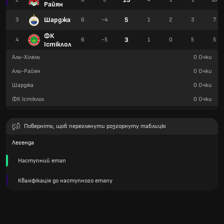
Райян
Шарджа
5
3
6
-4
1
2
3
7
ФК
3
4
6
-5
1
0
5
5
Істіклол
Аль-Хіляль
0
Очки
Аль-Райян
0
Очки
Шарджа
0
Очки
ФК Істіклол
0
Очки
Поверніть, щоб переглянути розгорнуту таблицю
Легенда
Наступний етап
Кваліфікація до наступного етапу