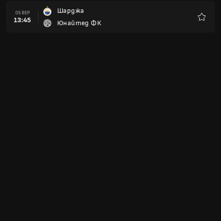
Шарджа
05 ВЕР
13:45
Юнайтед ФК
Улюбле