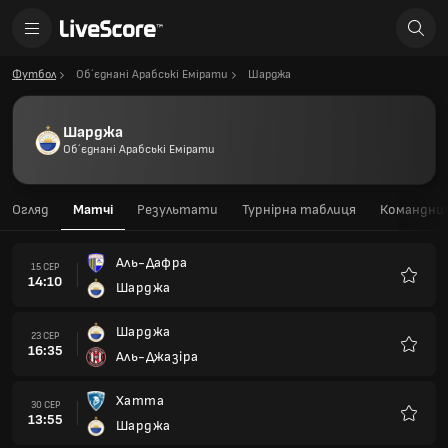
Футбол
Об´єднані Арабські Емірати
Шарджа
Шарджа
Об´єднані Арабські Емірати
Огляд
Матчі
Результати
Турнірна таблиця
Командний
Аль-Дафра
15 СЕР
14:10
Шарджа
Улюбле
Шарджа
23 СЕР
16:35
Аль-Джазіра
Улюбле
Хатта
30 СЕР
13:55
Шарджа
Улюбле