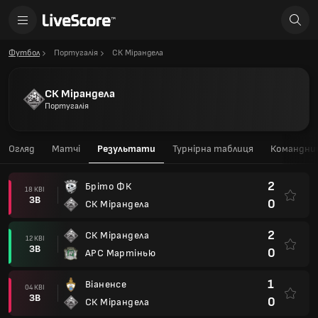
Футбол
Португалія
СК Мірандела
СК Мірандела
Португалія
Огляд
Матчі
Результати
Турнірна таблиця
Командний
2
Бріто ФК
18 КВІ
ЗВ
0
СК Мірандела
2
СК Мірандела
12 КВІ
ЗВ
0
АРС Мартінью
1
Віаненсе
04 КВІ
ЗВ
0
СК Мірандела