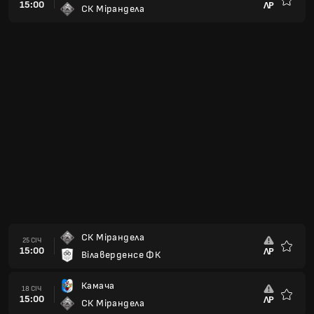
15:00
ЛР
СК Мірандела
Улюбле
СК Мірандела
25 СІЧ
15:00
ЛР
Вілаверденсе ФК
Улюбле
Камача
18 СІЧ
15:00
ЛР
СК Мірандела
Улюбле
СК Мірандела
10 СІЧ
11:00
ЛР
Мачіко
Улюбле
СК Мірандела
21 ГРУ
15:00
ЛР
Бріто ФК
Улюбле
АРС Мартінью
14 ГРУ
15:00
ЛР
СК Мірандела
Улюбле
СК Мірандела
07 ГРУ
15:00
ЛР
Віаненсе
Улюбле