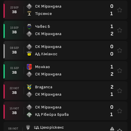
0
СК Мірандела
22 БЕР
ЗВ
1
Тірсенсе
1
Чавес Б
15 БЕР
ЗВ
2
СК Мірандела
0
СК Мірандела
08 БЕР
ЗВ
0
АД Ліміанос
1
Монкао
01 БЕР
ЗВ
2
СК Мірандела
2
Braganca
22 ЛЮТ
ЗВ
1
СК Мірандела
0
СК Мірандела
15 ЛЮТ
ЗВ
1
КД Рібейра Брава
ЦД Целоріскенс
08 ЛЮТ