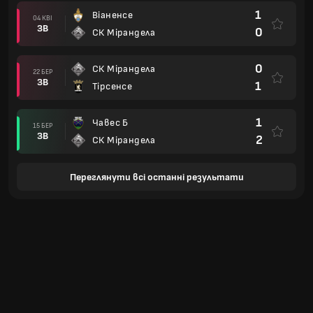
1
Віаненсе
04 КВІ
ЗВ
0
СК Мірандела
0
СК Мірандела
22 БЕР
ЗВ
1
Тірсенсе
1
Чавес Б
15 БЕР
ЗВ
2
СК Мірандела
Переглянути всі останні результати