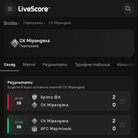
Футбол
Португалія
СК Мірандела
СК Мірандела
Португалія
Огляд
Матчі
Результати
Турнірна таблиця
Командний
Результати
Будьте в курсі останніх матчів СК Мірандела
2
Бріто ФК
18 КВІ
ЗВ
0
СК Мірандела
2
СК Мірандела
12 КВІ
ЗВ
0
АРС Мартінью