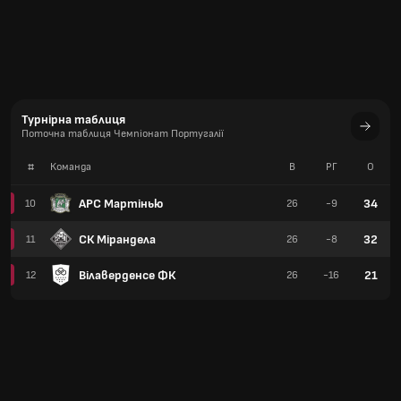
Турнірна таблиця
Поточна таблиця Чемпіонат Португалії
#
Команда
В
РГ
О
АРС Мартінью
34
10
26
-9
СК Мірандела
32
11
26
-8
Вілаверденсе ФК
21
12
26
-16