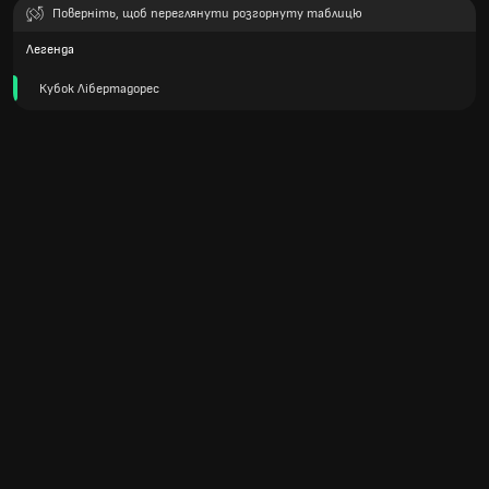
Поверніть, щоб переглянути розгорнуту таблицю
Легенда
Кубок Лібертадорес