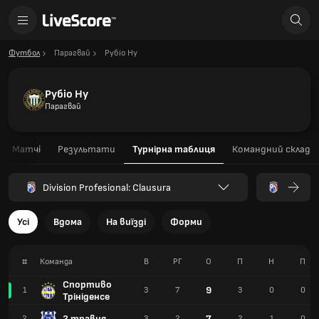
Футбол
Парагвай
Рубіо Ну
Рубіо Ну
Парагвай
Матчі
Результати
Турнірна таблиця
Командний склад
Division Profesional: Clausura
Усі
Вдома
На виїзді
Форми
#
Команда
В
РГ
О
П
Н
П
Спортиво
9
1
3
7
3
0
0
Трініденсе
2 травня
7
2
3
2
2
1
0