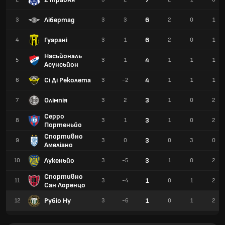
Лібертад
6
3
3
3
2
0
1
Гуарані
6
4
3
1
2
0
1
Насьйональ
4
5
3
1
1
1
1
Асунсьйон
Сі Ді Реколета
4
6
3
-2
1
1
1
Олімпія
3
7
3
2
1
0
2
Серро
3
8
3
1
1
0
2
Портеньйо
Спортивно
3
9
3
0
0
3
0
Амеліано
Лукеньйо
3
10
3
-5
1
0
2
Спортивно
1
11
3
-4
0
1
2
Сан Лоренцо
Рубіо Ну
1
12
3
-6
0
1
2