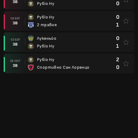
1
Рубіо Ну
0
Олімпія
14 ЛЮТ
ЗВ
0
Рубіо Ну
0
Рубіо Ну
07 ЛЮТ
ЗВ
1
Спортиво Трініденсе
4
Гуарані
01 ЛЮТ
ЗВ
0
Рубіо Ну
1
Рубіо Ну
29 СІЧ
ЗВ
1
Сі Ді Реколета
2
Спортивно Амеліано
25 СІЧ
ЗВ
2
Рубіо Ну