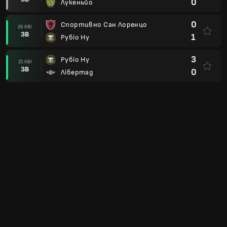
0
Лукеньйо
0
Спортивно Сан Лоренцо
26 КВІ
ЗВ
1
Рубіо Ну
3
Рубіо Ну
21 КВІ
ЗВ
0
Лібертад
0
Рубіо Ну
12 КВІ
ЗВ
2
Олімпія
4
Спортиво Трініденсе
06 КВІ
ЗВ
0
Рубіо Ну
0
Рубіо Ну
01 КВІ
ЗВ
2
Гуарані
1
Сі Ді Реколета
26 БЕР
ЗВ
0
Рубіо Ну