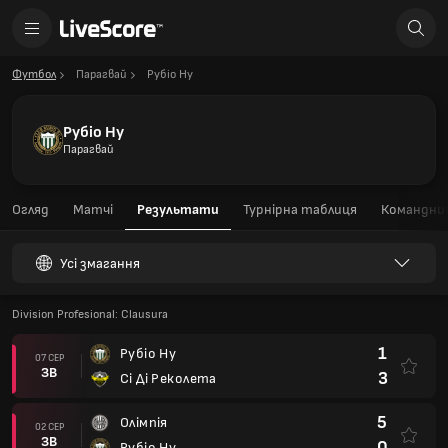
Футбол
Парагвай
Рубіо Ну
Рубіо Ну
Парагвай
Огляд
Матчі
Результати
Турнірна таблиця
Командний
Усі змагання
Division Profesional: Clausura
1
Рубіо Ну
07 СЕР
ЗВ
3
Сі Ді Реколета
5
Олімпія
02 СЕР
ЗВ
0
Рубіо Ну