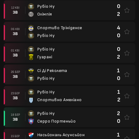
1
Рубіо Ну
23 БЕР
ЗВ
2
Спортивно Амеліано
2
Рубіо Ну
18 БЕР
ЗВ
0
Серро Портеньйо
1
Насьйональ Асунсьйон
15 БЕР
ЗВ
0
Рубіо Ну
0
Рубіо Ну
08 БЕР
ЗВ
1
2 травня
0
Лукеньйо
02 БЕР
ЗВ
1
Рубіо Ну
2
Рубіо Ну
26 ЛЮТ
ЗВ
0
Спортивно Сан Лоренцо
0
Лібертад
20 ЛЮТ
ЗВ