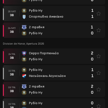
1
Рубіо Ну
28 ЛИП
ЗВ
1
Спортивно Амеліано
1
2 травня
24 ЛИП
ЗВ
0
Рубіо Ну
Division de Honor, Apertura 2026
2
Серро Портеньйо
24 ТРА
ЗВ
0
Рубіо Ну
1
Рубіо Ну
15 ТРА
ЗВ
1
Насьйональ Асунсьйон
2
2 травня
09 ТРА
ЗВ
0
Рубіо Ну
0
Рубіо Ну
02 ТРА
ЗВ