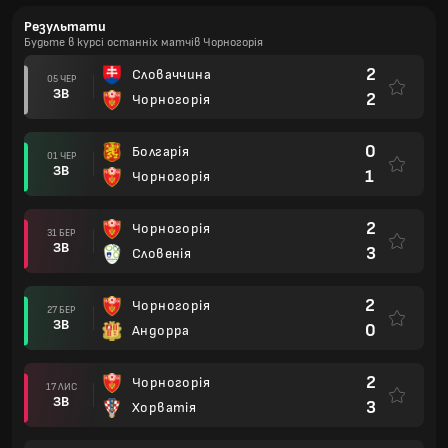
Результати
Будьте в курсі останніх матчів Чорногорія
2
Словаччина
05 ЧЕР
ЗВ
2
Чорногорія
0
Болгарія
01 ЧЕР
ЗВ
1
Чорногорія
2
Чорногорія
31 БЕР
ЗВ
3
Словенія
2
Чорногорія
27 БЕР
ЗВ
0
Андорра
2
Чорногорія
17 ЛИС
ЗВ
3
Хорватія