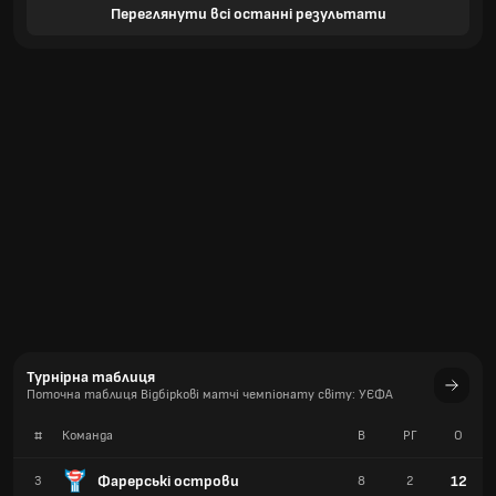
Переглянути всі останні результати
Турнірна таблиця
Поточна таблиця Відбіркові матчі чемпіонату світу: УЄФА
#
Команда
В
РГ
О
Фарерські острови
12
3
8
2