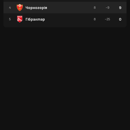
Чорногорія
9
4
8
-9
Гібралтар
0
5
8
-25