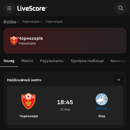
Футбол
Чорногорія
Чорногорія
Чорногорія
Чорногорія
Огляд
Матчі
Результати
Турнірна таблиця
Командний
Найближчий матч
18:45
25 Вер
Чорногорія
Кіпр